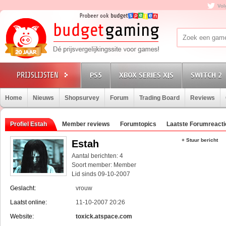
Vol
PS5
XBOX SERIES X|S
SWITCH 2
Home
Nieuws
Shopsurvey
Forum
Trading Board
Reviews
Profiel Estah
Member reviews
Forumtopics
Laatste Forumreacti
+ Stuur bericht
Estah
Aantal berichten: 4
Soort member: Member
Lid sinds 09-10-2007
Geslacht:
vrouw
Laatst online:
11-10-2007 20:26
Website:
toxick.atspace.com