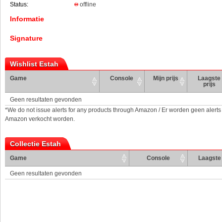
Status:
offline
Informatie
Signature
Wishlist Estah
Game
Console
Mijn prijs
Laagste
prijs
Geen resultaten gevonden
*We do not issue alerts for any products through Amazon / Er worden geen alerts
Amazon verkocht worden.
Collectie Estah
Game
Console
Laagste 
Geen resultaten gevonden