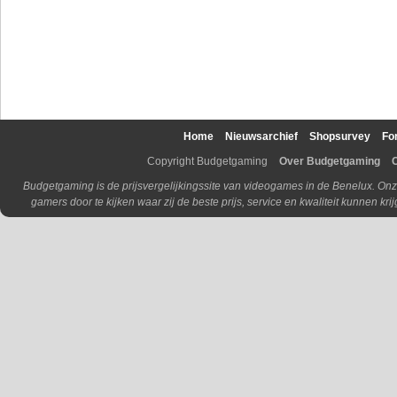
Home
Nieuwsarchief
Shopsurvey
Fo
Copyright Budgetgaming
Over Budgetgaming
Budgetgaming is de prijsvergelijkingssite van videogames in de Benelux. Onz
gamers door te kijken waar zij de beste prijs, service en kwaliteit kunnen