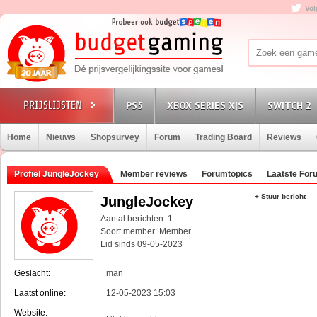
Vol
PS5
XBOX SERIES X|S
SWITCH 2
Home
Nieuws
Shopsurvey
Forum
Trading Board
Reviews
Profiel JungleJockey
Member reviews
Forumtopics
Laatste For
+ Stuur bericht
JungleJockey
Aantal berichten: 1
Soort member: Member
Lid sinds 09-05-2023
Geslacht:
man
Laatst online:
12-05-2023 15:03
Website: