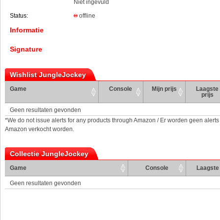
Niet ingevuld
Status:
offline
Informatie
Signature
Wishlist JungleJockey
Game
Console
Mijn prijs
Laagste
prijs
Geen resultaten gevonden
*We do not issue alerts for any products through Amazon / Er worden geen alerts
Amazon verkocht worden.
Collectie JungleJockey
Game
Console
Laagste 
Geen resultaten gevonden