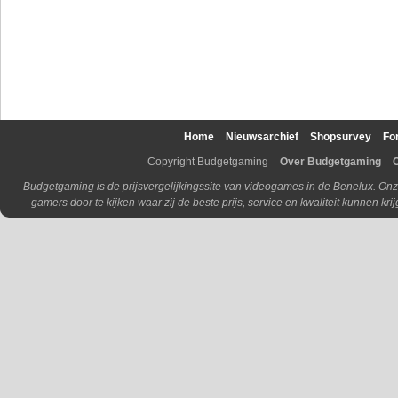
Home
Nieuwsarchief
Shopsurvey
Fo
Copyright Budgetgaming
Over Budgetgaming
Budgetgaming is de prijsvergelijkingssite van videogames in de Benelux. Onz
gamers door te kijken waar zij de beste prijs, service en kwaliteit kunnen