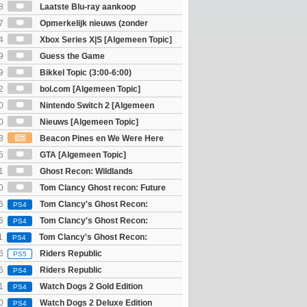
8
Laatste Blu-ray aankoop
7
Opmerkelijk nieuws (zonder
igie)
4
Xbox Series X|S [Algemeen Topic]
9
Guess the Game
9
Bikkel Topic (3:00-6:00)
2
bol.com [Algemeen Topic]
0
Nintendo Switch 2 [Algemeen
0
Nieuws [Algemeen Topic]
3
Beacon Pines en We Were Here
PC) Gratis
5
GTA [Algemeen Topic]
1
Ghost Recon: Wildlands
]
0
Tom Clancy Ghost recon: Future
6
Tom Clancy's Ghost Recon:
PS4
 - Ultimate Edition
6
Tom Clancy's Ghost Recon:
PS4
 - Standard Edition
1
Tom Clancy's Ghost Recon:
PS4
6
Riders Republic
PS5
6
Riders Republic
PS4
1
Watch Dogs 2 Gold Edition
PS4
0
Watch Dogs 2 Deluxe Edition
PS4