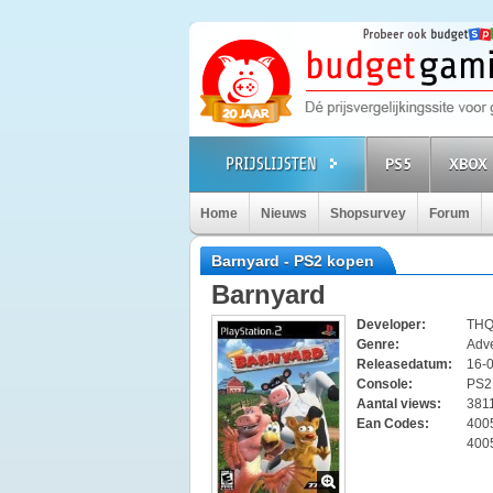
PS5
XBOX 
Home
Nieuws
Shopsurvey
Forum
Barnyard - PS2 kopen
Barnyard
Developer:
TH
Genre:
Adv
Releasedatum:
16-
Console:
PS
Aantal views:
381
Ean Codes:
400
400