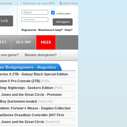
Facebook
Abonneer op onze RSS
Dark Mode
onthouden
Registreren
Wachtwoord kwijt?
Hulp?
ERS
BLU-RAY
MEER
e een game?
Nieuws doorgeven?
van Budgetgamers - Augustus
eries X 2TB - Galaxy Black Special Edition
esX)
ation 5 Pro Console (2TB)
(PS5)
Ring: Nightreign - Seekers Edition
(PS5)
a Jones and the Great Circle - Premium
S5)
l Boy (kartonnen model)
(Switch2)
mblem: Fortune's Weave - Dagdan Collection
alSense Draadloze Controller (007 First
ted Edition)
(PS5)
a Jones and the Great Circle
(Switch2)