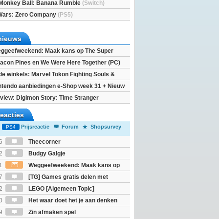
Monkey Ball: Banana Rumble
(Switch)
Wars: Zero Company
(PS5)
nieuws
ggeefweekend: Maak kans op The Super
xy movie (2x)!
acon Pines en We Were Here Together (PC)
 de winkels: Marvel Tokon Fighting Souls &
eincarnation
ntendo aanbiedingen e-Shop week 31 + Nieuw
h 2
view: Digimon Story: Time Stranger
reacties
Prijsreactie
Forum
Shopsurvey
PS4
6
Theecorner
2
Budgy Galgje
1
Weggeefweekend: Maak kans op
Mario Galaxy movie (2x)!
7
[TG] Games gratis delen met
2
LEGO [Algemeen Topic]
0
Het waar doet het je aan denken
osts wachten!)
9
Zin afmaken spel