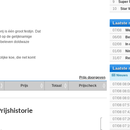
9
Super 
10
Star 
Laatste 
07/08
We
j is één groot festijn. Dat
Mario Gala
rd op de gelijknamige
06/08
Be
rf beleven doldwaze
Gratis
02/08
In
Beast of R
01/08
Ni
voor Switc
olijke koe, die net komt
31/07
Re
Laatste 
Nieuws
Prijs doorgeven
07/08 08:0
d
Prijs
Totaal
Prijscheck
07/08 08:0
07/08 08:0
The Super 
07/08 07:5
elkaar.
07/08 07:4
07/08 07:2
spel! (3 p
07/08 07:1