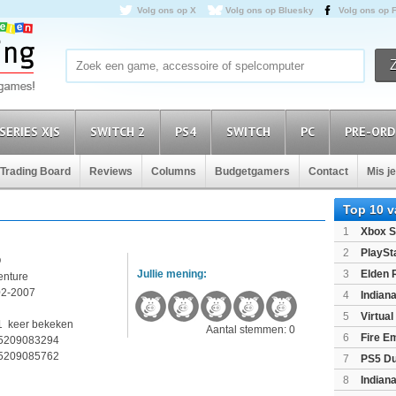
Volg ons op X
Volg ons op Bluesky
Volg ons op 
SERIES X|S
SWITCH 2
PS4
SWITCH
PC
PRE-ORD
Trading Board
Reviews
Columns
Budgetgamers
Contact
Mis j
Top 10 
1
Xbox S
(XboxSeri
2
PlaySt
Q
Jullie mening:
3
Elden 
enture
02-2007
4
Indian
2
Edition
(P
5
Virtua
1 keer bekeken
Aantal stemmen: 0
6
Fire E
5209083294
(Switch2)
5209085762
7
PS5 Du
Light Limi
8
Indian