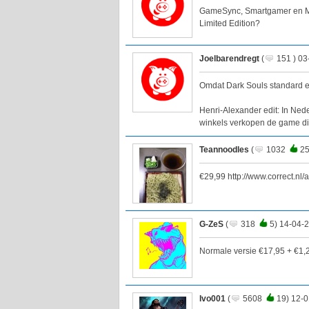
GameSync, Smartgamer en Med
Limited Edition?
Joelbarendregt
(
151 ) 03
Omdat Dark Souls standard e
Henri-Alexander edit: In Ned
winkels verkopen de game di
Teannoodles
(
1032
25
€29,99 http://www.correct.n
G-ZeS
(
318
5) 14-04-
Normale versie €17,95 + €1
Ivo001
(
5608
19) 12-0