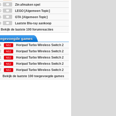
PC) Gratis
6
Zin afmaken spel
0
LEGO [Algemeen Topic]
6
GTA [Algemeen Topic]
8
Laatste Blu-ray aankoop
Bekijk de laatste 100 forumreacties
toegevoegde games
4
Horipad Turbo Wireless Switch 2
NS2
 (Pokemon...
2
Horipad Turbo Wireless Switch 2
NS2
 (Pokemon...
1
Horipad Turbo Wireless Switch 2
NS2
(Animal C...
9
Horipad Turbo Wireless Switch 2
NS2
 (Umbreon...
7
Horipad Turbo Wireless Switch 2
NS2
(Ditto)
Bekijk de laatste 100 toegevoegde games