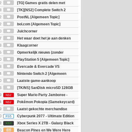
2
[TG] Games gratis delen met
8
[TK][NS2] Complete Switch 2
2
PostNL [Algemeen Topic]
2
bol.com [Algemeen Topic]
0
Juichcorner
7
Het waar doet het je aan denken
osts wachten!)
3
Klaagcorner
5
Opmerkelijk nieuws (zonder
igie)
0
PlayStation 5 [Algemeen Topic]
8
Evercade & Evercade VS
 Topic]
4
Nintendo Switch 2 [Algemeen
0
Laatste game-aankoop
3
[TK/NS] SanDisk microSD 128GB
9
Super Mario Party Jamboree -
NS2
witch 2 Edition
4
Pokémon Pokopia (Gamekeycard)
NS2
9
Laatst gekochte merchandise
0
Cyberpunk 2077 - Ultimate Edition
PS5
8
Xbox Series X 2TB - Galaxy Black
XSX
ition
0
Beacon Pines en We Were Here