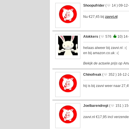
Shoopufrider
(
14 ) 09-12
Nu €27,45 bij
zavvi.nl
Alokkers
(
576
10) 14-
helaas alweer bij zavvi.nl :-(
en bij amazon.co.uk :-(
Bekijk de actuele prijs op A
Chinofreak
(
352 ) 16-12-
hij is bij zavvi weer naar 27
Joelbarendregt
(
151 ) 15
zavvi.nl €17,95 incl verzende