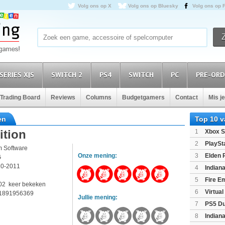
Volg ons op X
Volg ons op Bluesky
Volg ons op 
SERIES X|S
SWITCH 2
PS4
SWITCH
PC
PRE-ORD
Trading Board
Reviews
Columns
Budgetgamers
Contact
Mis j
en
Top 10 
ition
1
Xbox S
(XboxSeri
2
PlaySt
m Software
Onze mening:
3
Elden 
G
10-2011
4
Indian
3
Edition
(P
5
Fire E
02 keer bekeken
(Switch2)
6
Virtua
1891956369
Jullie mening:
7
PS5 Du
Light Limi
8
Indian