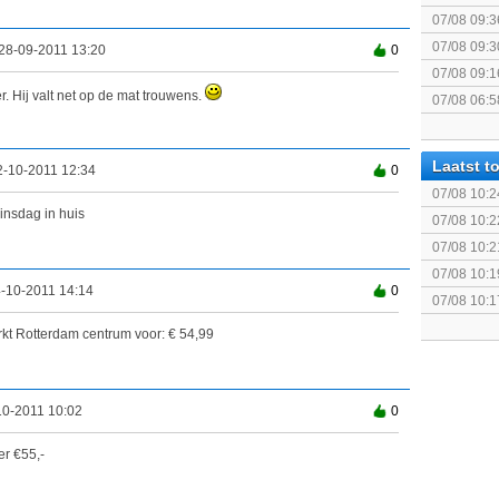
Together (
07/08 09:3
07/08 09:3
28-09-2011 13:20
0
07/08 09:1
r. Hij valt net op de mat trouwens.
07/08 06:5
Laatst 
2-10-2011 12:34
0
07/08 10:2
Controller
insdag in huis
07/08 10:2
Controller
07/08 10:2
Controller 
07/08 10:1
4-10-2011 14:14
0
Controller
07/08 10:1
Controller 
rkt Rotterdam centrum voor: € 54,99
10-2011 10:02
0
er €55,-