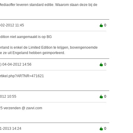
iaoffer leveren standard editie. Waarom staan deze bij de
-02-2012 11:45
0
dition niet aangemaakt is op BG
erland is enkel de Limited Edition te krijgen, bovengenoemde
e ze uit Engeland hebben geimporteerd.
) 04-04-2012 14:56
0
l/artikel.php?ARTNR=471621
2012 10:55
0
,25 verzenden @ zavvi.com
1-2013 14:24
0