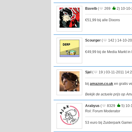
Bavelb
(
269
2) 10-10-
€51,99 bij alle Dixons
Scourger
(
142 ) 14-10-20
€49,99 bij de Media Markt i
Sjel
(
19 ) 03-11-2011 14:
bij
amazon.co.uk
en gratis v
Bekijk de actuele prijs op A
Arabyus
(
8329
5) 10-
Rol: Forum Moderator
53 euro bij Zuiderpark Game