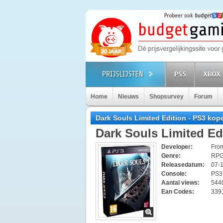
PS5
XBOX 
Home
Nieuws
Shopsurvey
Forum
Dark Souls Limited Edition - PS3 kop
Dark Souls Limited Ed
Developer:
Fro
Genre:
RP
Releasedatum:
07-
Console:
PS
Aantal views:
544
Ean Codes:
339