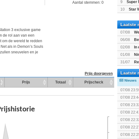
9
Super 
Aantal stemmen: 0
10
Star 
Laatste 
yStation 3 exclusive game
07/08
We
m de rol aan van een
Mario Gala
06/08
Be
t om de wereld te redden
Gratis
 Net als in Demon’s Souls
02/08
In
s zullen sneuvelen en je
Beast of R
01/08
Ni
voor Switc
31/07
Re
Laatste 
Prijs doorgeven
Nieuws
d
Prijs
Totaal
Prijscheck
07/08 23:5
The Super 
07/08 23:4
(uitgespe
07/08 23:3
07/08 22:4
07/08 22:3
07/08 22:2
07/08 22:2