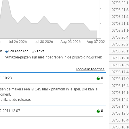
07/08 22:1
elkaar.
07/08 21:5
collectie
07/08 21:5
07/08 21:1
07/08 21:1
07/08 20:4
spel! (3 p
07/08 20:2
07/08 20:1
politiek/rel
*Amazon-prijzen zijn niet inbegrepen in de prijsvolging/grafiek
07/08 19:1
07/08 18:5
Toon alle reacties
[Algemeen
07/08 17:4
Topic]
1 10:23
0
07/08 17:0
07/08 16:4
atsen de makers een lvl 145 black phantom in je spel. Die kan je
07/08 16:1
moment.
Nintendo S
07/08 14:5
lijk, tot de release.
07/08 14:3
9-2011 12:07
0
07/08 12:5
07/08 10:4
Special Ed
07/08 10:1