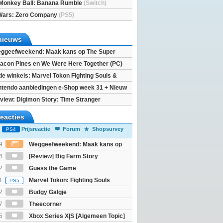
Monkey Ball: Banana Rumble
(Switch)
Wars: Zero Company
(PS5)
nieuws
ggeefweekend: Maak kans op The Super
xy movie (2x)!
acon Pines en We Were Here Together (PC)
 de winkels: Marvel Tokon Fighting Souls &
eincarnation
ntendo aanbiedingen e-Shop week 31 + Nieuw
h 2
view: Digimon Story: Time Stranger
reacties
Prijsreactie
Forum
Shopsurvey
PS4
9
Weggeefweekend: Maak kans op
Mario Galaxy movie (2x)!
4
[Review] Big Farm Story
eld op SteamDeck)
2
Guess the Game
1
Marvel Tokon: Fighting Souls
PS5
2
Budgy Galgje
7
Theecorner
5
Xbox Series X|S [Algemeen Topic]