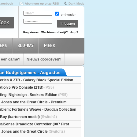
Facebook
Abonneer op onze RSS
Dark Mode
onthouden
Registreren
Wachtwoord kwijt?
Hulp?
ERS
BLU-RAY
MEER
e een game?
Nieuws doorgeven?
van Budgetgamers - Augustus
eries X 2TB - Galaxy Black Special Edition
esX)
ation 5 Pro Console (2TB)
(PS5)
Ring: Nightreign - Seekers Edition
(PS5)
a Jones and the Great Circle - Premium
S5)
mblem: Fortune's Weave - Dagdan Collection
l Boy (kartonnen model)
(Switch2)
alSense Draadloze Controller (007 First
ted Edition)
(PS5)
a Jones and the Great Circle
(Switch2)