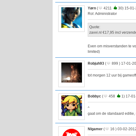
Yørn
(
4211
30) 15-01-
Rol: Administrator
Quote:
zavvi.nl €17,95 incl verzend
Even om misverstanden te voo
limited)
Robjuh93
(
899 ) 17-01-2
tot morgen 12 uur bij gameoff
Bobbyc
(
458
1) 17-01
^
gaat om de standaard editie, 
Nlgamer
(
16 ) 03-02-201