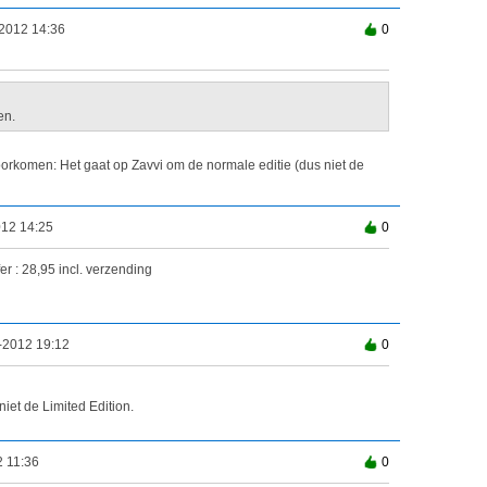
2012 14:36
0
en.
rkomen: Het gaat op Zavvi om de normale editie (dus niet de
012 14:25
0
er : 28,95 incl. verzending
-2012 19:12
0
niet de Limited Edition.
2 11:36
0