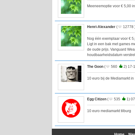
Meeneemoptie voor € 5,00 i
Henri-Alexander
(
12778 )
Nog één exemplaar voor € 5,0
Ligt in een bak met games me
de oude prijs. Vanguard Wea
houdbaarheidsdatum verstre
The Goon
(
560
2) 17-
10 euro bij de Mediamarkt in
Egg Citizen
(
535
1) 07
10 euro mediamarkt tilburg
Home
Nie