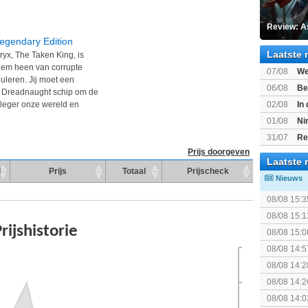
Review: A
Legendary Edition
Laatste 
yx, The Taken King, is
hem heen van corrupte
07/08
We
puleren. Jij moet een
Mario Gala
06/08
Be
e Dreadnaught schip om de
Gratis
02/08
In
e leger onze wereld en
Beast of R
01/08
Ni
voor Switc
31/07
Re
Prijs doorgeven
Laatste 
d
Prijs
Totaal
Prijscheck
Nieuws
08/08 15:3
08/08 15:1
spel! (3 p
08/08 15:0
08/08 14:5
08/08 14:2
gezien?
08/08 14:2
08/08 14:0