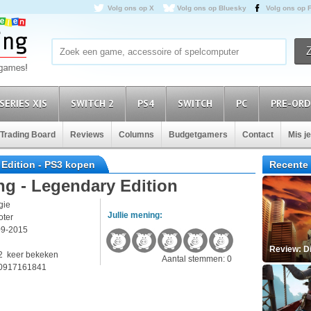
Volg ons op X
Volg ons op Bluesky
Volg ons op 
SERIES X|S
SWITCH 2
PS4
SWITCH
PC
PRE-ORD
Trading Board
Reviews
Columns
Budgetgamers
Contact
Mis j
 Edition - PS3 kopen
Recente 
ng - Legendary Edition
gie
Jullie mening:
oter
09-2015
3
Review: D
2 keer bekeken
Aantal stemmen: 0
0917161841