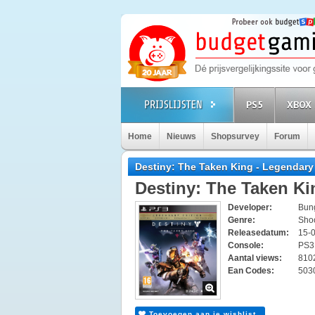
PS5
XBOX 
Home
Nieuws
Shopsurvey
Forum
Destiny: The Taken King - Legendary
Destiny: The Taken Ki
Developer:
Bun
Genre:
Sho
Releasedatum:
15-
Console:
PS
Aantal views:
810
Ean Codes:
503
Toevoegen aan je wishlist