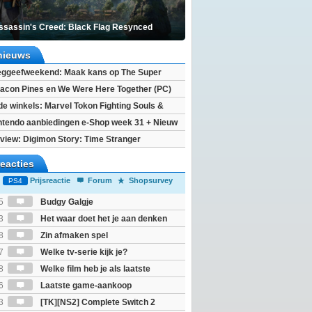
ssassin's Creed: Black Flag Resynced
nieuws
ggeefweekend: Maak kans op The Super
xy movie (2x)!
acon Pines en We Were Here Together (PC)
 de winkels: Marvel Tokon Fighting Souls &
eincarnation
ntendo aanbiedingen e-Shop week 31 + Nieuw
h 2
view: Digimon Story: Time Stranger
reacties
Prijsreactie
Forum
Shopsurvey
PS4
5
Budgy Galgje
3
Het waar doet het je aan denken
osts wachten!)
8
Zin afmaken spel
7
Welke tv-serie kijk je?
8
Welke film heb je als laatste
6
Laatste game-aankoop
3
[TK][NS2] Complete Switch 2