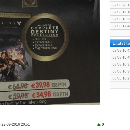
07/08 20:1
politiek/rel
07/08 19:1
07/08 18:5
[Algemeen
07/08 17:4
Topic]
Laatst 
08/08 10:4
08/08 10:4
08/08 10:3
08/08 10:3
Anniversar
08/08 10:2
Deluxe Edi
 22-09-2016 20:51
0