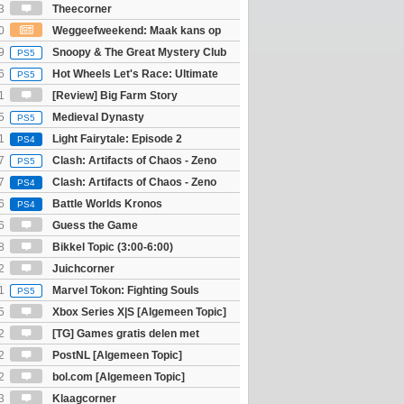
3
Theecorner
0
Weggeefweekend: Maak kans op
Mario Galaxy movie (2x)!
9
Snoopy & The Great Mystery Club
PS5
6
Hot Wheels Let's Race: Ultimate
PS5
1
[Review] Big Farm Story
eld op SteamDeck)
5
Medieval Dynasty
PS5
1
Light Fairytale: Episode 2
PS4
7
Clash: Artifacts of Chaos - Zeno
PS5
7
Clash: Artifacts of Chaos - Zeno
PS4
6
Battle Worlds Kronos
PS4
6
Guess the Game
8
Bikkel Topic (3:00-6:00)
2
Juichcorner
1
Marvel Tokon: Fighting Souls
PS5
5
Xbox Series X|S [Algemeen Topic]
2
[TG] Games gratis delen met
2
PostNL [Algemeen Topic]
2
bol.com [Algemeen Topic]
3
Klaagcorner