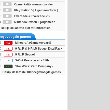
5
Opmerkelijk nieuws (zonder
igie)
0
PlayStation 5 [Algemeen Topic]
8
Evercade & Evercade VS
 Topic]
4
Nintendo Switch 2 [Algemeen
Bekijk de laatste 100 forumreacties
toegevoegde games
2
Minecraft (Gamekeycard)
NS2
0
9 R.I.P. & 9 R.I.P. Sequel Dual Pack
NS
8
9 R.I.P. Sequel
NS
6
X-Out Resurfaced - 35th
PS5
y Edition
3
Star Wars: Zero Company -
XSX
tion (Xbox Serie...
Bekijk de laatste 100 toegevoegde games