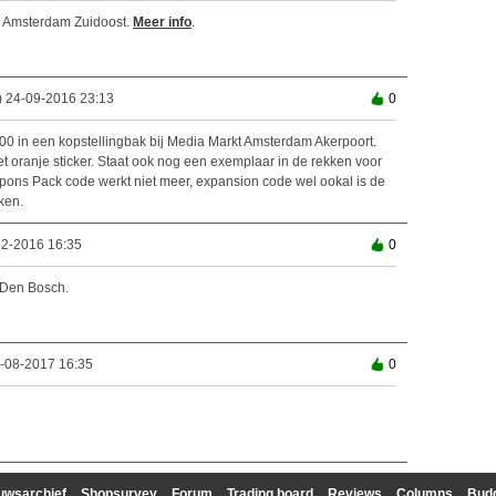
n Amsterdam Zuidoost.
Meer info
.
 24-09-2016 23:13
0
0 in een kopstellingbak bij Media Markt Amsterdam Akerpoort.
t oranje sticker. Staat ook nog een exemplaar in de rekken voor
pons Pack code werkt niet meer, expansion code wel ookal is de
ken.
12-2016 16:35
0
 Den Bosch.
-08-2017 16:35
0
uwsarchief
Shopsurvey
Forum
Trading board
Reviews
Columns
Bud