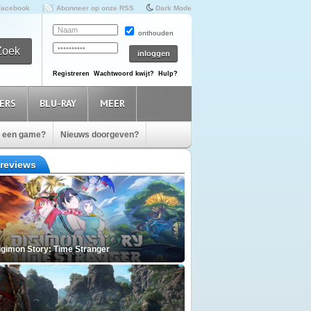
Facebook
Abonneer op onze RSS
Dark Mode
onthouden
Registreren
Wachtwoord kwijt?
Hulp?
ERS
BLU-RAY
MEER
e een game?
Nieuws doorgeven?
reviews
igimon Story: Time Stranger