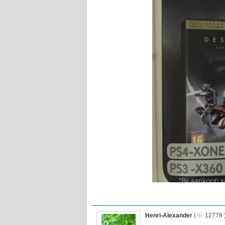
Henri-Alexander
(
12778 )