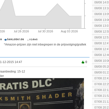
collectie
08/08 14:0
08/08 13:1
The Super 
08/08 13:0
08/08 13:0
Speed!
08/08 13:0
(uitgespe
08/08 12:5
08/08 12:5
08/08 12:4
*Amazon-prijzen zijn niet inbegrepen in de prijsvolging/grafiek
Edition
08/08 12:4
Edition
08/08 12:4
08/08 10:0
11-12-2015 14:47
0
08/08 05:2
raanbieding: 15-12
08/08 01:2
der
07/08 22:4
07/08 22:2
07/08 22:1
elkaar.
07/08 21:5
07/08 21:1
07/08 20:2