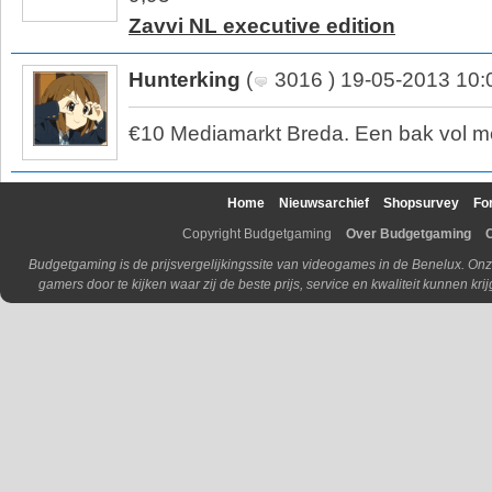
Zavvi NL executive edition
Hunterking
(
3016 ) 19-05-2013 10:
€10 Mediamarkt Breda. Een bak vol 
Home
Nieuwsarchief
Shopsurvey
Fo
Copyright Budgetgaming
Over Budgetgaming
Budgetgaming is de prijsvergelijkingssite van videogames in de Benelux. Onz
gamers door te kijken waar zij de beste prijs, service en kwaliteit kunnen