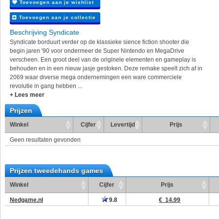
Toevoegen aan je wishlist
Toevoegen aan je collectie
Beschrijving Syndicate
Syndicate borduurt verder op de klassieke sience fiction shooter die
begin jaren '90 voor ondermeer de Super Nintendo en MegaDrive
verscheen. Een groot deel van de originele elementen en gameplay is
behouden en in een nieuw jasje gestoken. Deze remake speelt zich af in
2069 waar diverse mega ondernemingen een ware commerciele
revolutie in gang hebben ...
+ Lees meer
Prijzen
Winkel
Cijfer
Levertijd
Prijs
Geen resultaten gevonden
Prijzen tweedehands games
Winkel
Cijfer
Prijs
Nedgame.nl
9.8
€ 14.99