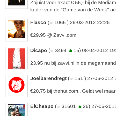
Zojuist voor exact € 55,- bij de Media
kader van de "Game van de Week" act
Fiasco
(
1066 ) 29-03-2012 22:25
€29.95 @ Zavvi.com
Dicapo
(
3494
15) 08-04-2012 19
23.95 nu bij zavvi.nl in de megamaan
Joelbarendregt
(
151 ) 27-06-2012 
€20,75 bij thehut.com.. Geldt wel maar 
ElCheapo
(
31601
26) 27-06-201