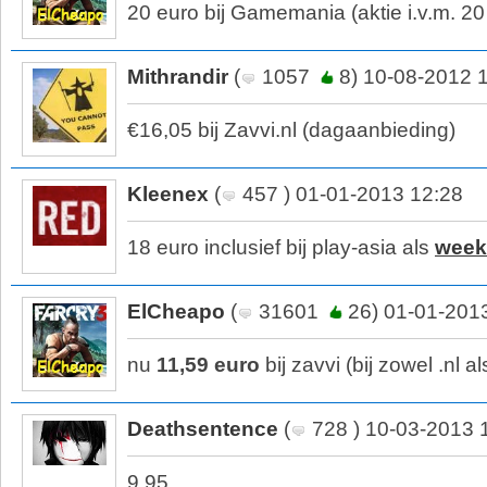
20 euro bij Gamemania (aktie i.v.m. 20 
Mithrandir
(
1057
8) 10-08-2012 
€16,05 bij Zavvi.nl (dagaanbieding)
Kleenex
(
457 ) 01-01-2013 12:28
18 euro inclusief bij play-asia als
week
ElCheapo
(
31601
26) 01-01-201
nu
11,59 euro
bij zavvi (bij zowel .nl a
Deathsentence
(
728 ) 10-03-2013 
9,95