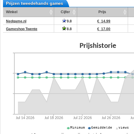
Prijzen tweedehands games
Winkel
Cijfer
Prijs
Nedgame.nl
9.8
€ 14.99
Gameshop Twente
8.8
€ 17.00