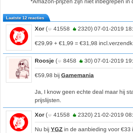
*Amazon-prijzen zijn niet inbegrepen in d
Laatste 12 reacties
Xor
(
41558
2320) 07-01-2019 18
€29,99 + €1,99 = €31,98 incl.verzendk
Roosje
(
8458
30) 07-01-2019 19
€59,98 bij
Gamemania
Ja, I know geen echte deal maar hij sta
prijslijsten.
Xor
(
41558
2320) 21-02-2019 08
Nu bij
YGZ
in de aanbieding voor €33 