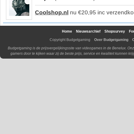
Coolshop.nl
nu €20,95 inc verzendko
Home
Nieuwsarchief
Shopsurvey
Fo
Copyright Budgetgaming
Over Budgetgaming
Budgetgaming is de prijsvergelijkingssite van videogames in de Benelux. Onz
gamers door te kijken waar zij de beste prijs, service en kwaliteit kunnen