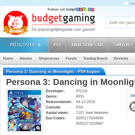
Vol
PS5
XBOX SERIES X|S
SWITCH 2
Home
Nieuws
Shopsurvey
Forum
Trading Board
Reviews
Persona 3: Dancing in Moonlight - PS4 kopen
Persona 3: Dancing in Moonlig
Developer:
ATLUS
Jul
Genre:
RPG
Releasedatum:
04-12-2018
Console:
PS4
Aantal views:
7107 keer bekeken
Ean Codes:
5055277034000
5055277033997