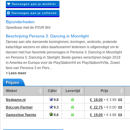
Toevoegen aan je wishlist
Toevoegen aan je collectie
Bijzonderheden
Speelbaar met de PSVR Bril
Beschrijving Persona 3: Dancing in Moonlight
Oproep aan alle dansende koninginnen, koningen, androids, pratende
katachtige wezens en alles daartussenin! Iedereen is uitgenodigd om te
dansen met hun favoriete personages in Persona 3: Dancing in Moonlight
en Persona 5: Dancing in Starlight. Beide games verschijnen begin 2019
in Amerika en Europa voor de PlayStation®4 en PlayStation®Vita. Zowel
fans van Persona 3 en Pers...
+ Lees meer
Prijzen
Winkel
Cijfer
Levertijd
Prijs
Nedgame.nl
9.8
€ 18.00
+ € 3.99
Bol.com Partner
9.3
€ 22.75
+ € 0.00
Gameshop Twente
8.8
€ 19.00
+ € 4.88