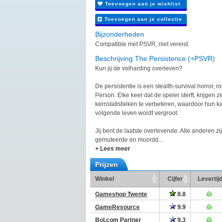
Toevoegen aan je wishlist
Toevoegen aan je collectie
Bijzonderheden
Compatible met PSVR, niet vereist.
Beschrijving The Persistence (+PSVR)
Kun jij de volharding overleven?
De persistentie is een stealth-survival horror, ro
Person. Elke keer dat de speler sterft, krijgen
kernstatistieken te verbeteren, waardoor hun k
volgende leven wordt vergroot.
Jij bent de laatste overlevende. Alle anderen 
gemuteerde en moordd...
+ Lees meer
Prijzen
Winkel
Cijfer
Levertij
Gameshop Twente
8.8
GameResource
9.9
Bol.com Partner
9.3