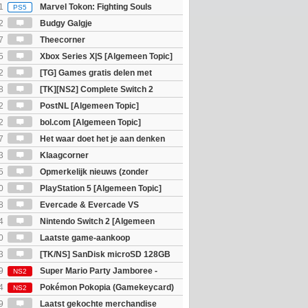
eld op SteamDeck)
1
Marvel Tokon: Fighting Souls
PS5
2
Budgy Galgje
7
Theecorner
5
Xbox Series X|S [Algemeen Topic]
2
[TG] Games gratis delen met
8
[TK][NS2] Complete Switch 2
2
PostNL [Algemeen Topic]
2
bol.com [Algemeen Topic]
7
Het waar doet het je aan denken
osts wachten!)
3
Klaagcorner
5
Opmerkelijk nieuws (zonder
igie)
0
PlayStation 5 [Algemeen Topic]
8
Evercade & Evercade VS
 Topic]
4
Nintendo Switch 2 [Algemeen
0
Laatste game-aankoop
3
[TK/NS] SanDisk microSD 128GB
9
Super Mario Party Jamboree -
NS2
witch 2 Edition
4
Pokémon Pokopia (Gamekeycard)
NS2
9
Laatst gekochte merchandise