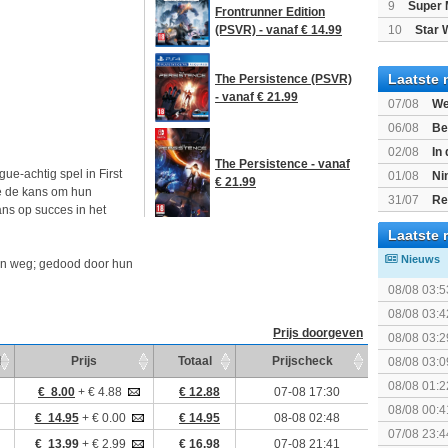
9
Super 
Frontrunner Edition
10
Star 
(PSVR) - vanaf € 14.99
Laatste 
The Persistence (PSVR)
- vanaf € 21.99
07/08
We
Mario Gala
06/08
Be
Gratis
02/08
In
The Persistence - vanaf
Beast of R
gue-achtig spel in First
01/08
Ni
€ 21.99
 ze de kans om hun
voor Switc
31/07
Re
ans op succes in het
Laatste 
Nieuws
zijn weg; gedood door hun
08/08 03:5
08/08 03:4
Prijs doorgeven
08/08 03:2
d
Prijs
Totaal
Prijscheck
08/08 03:0
The Super 
08/08 01:2
€ 8.00
+ € 4.88
€ 12.88
07-08 17:30
08/08 00:4
€ 14.95
+ € 0.00
€ 14.95
08-08 02:48
07/08 23:4
€ 13.99
+ € 2.99
€ 16.98
07-08 21:41