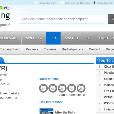
Volg ons op X
Volg ons op Bluesky
Volg ons op 
SERIES X|S
SWITCH 2
PS4
SWITCH
PC
PRE-ORD
Trading Board
Reviews
Columns
Budgetgamers
Contact
Mis j
Top 10 
VR)
1
Xbox S
(XboxSeri
2
PlaySt
sprite
Jullie mening:
3
Elden 
ror
07-2020
4
Indian
4
Edition
(P
5
Fire E
3 keer bekeken
Aantal stemmen: 0
(Switch2)
6
Virtua
0522095323
Ook interessant:
7
PS5 Du
Light Limi
8
Indian
After the Fall -