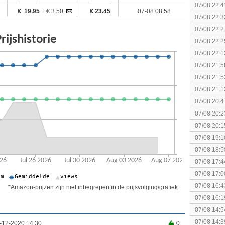
(uitgespe
07/08 22:4
€ 19.95
+ € 3.50
€ 23.45
07-08 08:58
07/08 22:3
07/08 22:2
07/08 22:2
07/08 22:1
elkaar.
07/08 21:5
collectie
07/08 21:5
07/08 21:1
07/08 20:4
spel! (3 p
07/08 20:2
07/08 20:1
politiek/rel
07/08 19:1
07/08 18:5
[Algemeen
07/08 17:4
Topic]
07/08 17:0
07/08 16:4
*Amazon-prijzen zijn niet inbegrepen in de prijsvolging/grafiek
07/08 16:1
Nintendo S
07/08 14:5
07/08 14:3
-12-2020 14:30
0