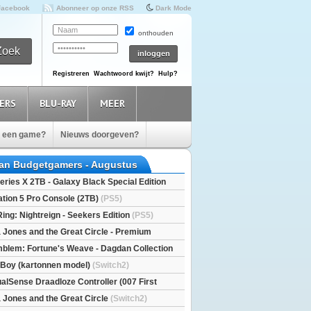
Facebook
Abonneer op onze RSS
Dark Mode
onthouden
Registreren
Wachtwoord kwijt?
Hulp?
ERS
BLU-RAY
MEER
e een game?
Nieuws doorgeven?
van Budgetgamers - Augustus
eries X 2TB - Galaxy Black Special Edition
esX)
ation 5 Pro Console (2TB)
(PS5)
Ring: Nightreign - Seekers Edition
(PS5)
a Jones and the Great Circle - Premium
S5)
mblem: Fortune's Weave - Dagdan Collection
l Boy (kartonnen model)
(Switch2)
alSense Draadloze Controller (007 First
ted Edition)
(PS5)
a Jones and the Great Circle
(Switch2)