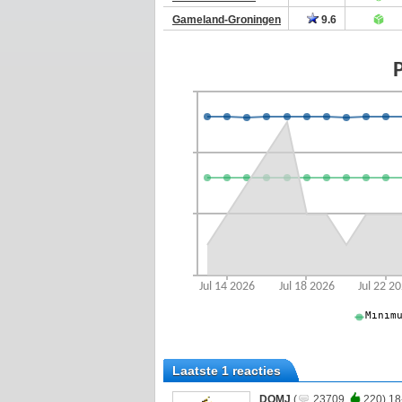
Gameland-Groningen
9.6
Laatste 1 reacties
DQMJ
(
23709
220) 18