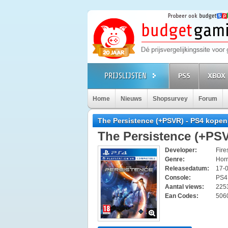
PS5
XBOX 
Home
Nieuws
Shopsurvey
Forum
The Persistence (+PSVR) - PS4 kopen
The Persistence (+PS
Developer:
Fire
Genre:
Hor
Releasedatum:
17-
Console:
PS
Aantal views:
225
Ean Codes:
506