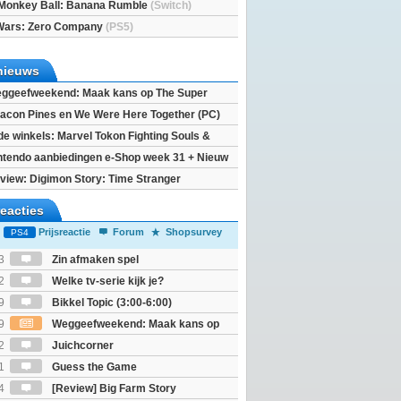
Monkey Ball: Banana Rumble
(Switch)
Wars: Zero Company
(PS5)
nieuws
ggeefweekend: Maak kans op The Super
xy movie (2x)!
acon Pines en We Were Here Together (PC)
 de winkels: Marvel Tokon Fighting Souls &
eincarnation
ntendo aanbiedingen e-Shop week 31 + Nieuw
h 2
view: Digimon Story: Time Stranger
reacties
Prijsreactie
Forum
Shopsurvey
PS4
3
Zin afmaken spel
2
Welke tv-serie kijk je?
9
Bikkel Topic (3:00-6:00)
9
Weggeefweekend: Maak kans op
Mario Galaxy movie (2x)!
2
Juichcorner
1
Guess the Game
4
[Review] Big Farm Story