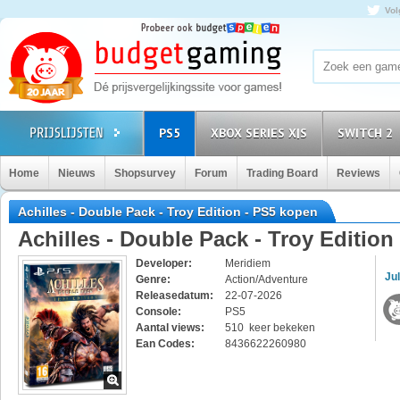
Vol
PS5
XBOX SERIES X|S
SWITCH 2
Home
Nieuws
Shopsurvey
Forum
Trading Board
Reviews
Achilles - Double Pack - Troy Edition - PS5 kopen
Achilles - Double Pack - Troy Edition
Developer:
Meridiem
Jul
Genre:
Action/Adventure
Releasedatum:
22-07-2026
Console:
PS5
Aantal views:
510 keer bekeken
Ean Codes:
8436622260980