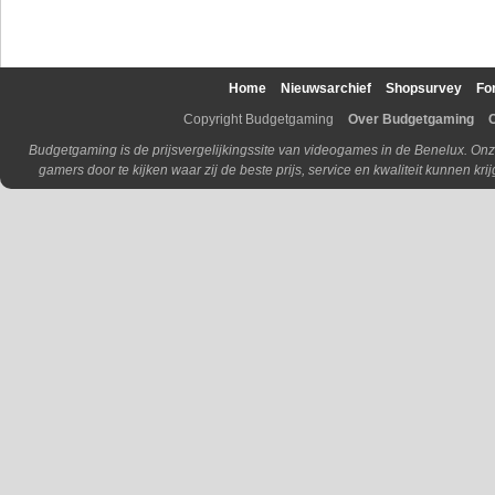
Home
Nieuwsarchief
Shopsurvey
Fo
Copyright Budgetgaming
Over Budgetgaming
Budgetgaming is de prijsvergelijkingssite van videogames in de Benelux. Onz
gamers door te kijken waar zij de beste prijs, service en kwaliteit kunnen