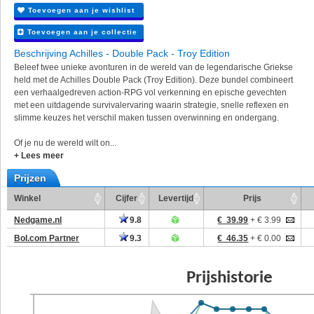
Toevoegen aan je wishlist
Toevoegen aan je collectie
Beschrijving Achilles - Double Pack - Troy Edition
Beleef twee unieke avonturen in de wereld van de legendarische Griekse
held met de Achilles Double Pack (Troy Edition). Deze bundel combineert
een verhaalgedreven action-RPG vol verkenning en epische gevechten
met een uitdagende survivalervaring waarin strategie, snelle reflexen en
slimme keuzes het verschil maken tussen overwinning en ondergang.
Of je nu de wereld wilt on...
+ Lees meer
Prijzen
Winkel
Cijfer
Levertijd
Prijs
Nedgame.nl
9.8
€ 39.99
+ € 3.99
Bol.com Partner
9.3
€ 46.35
+ € 0.00