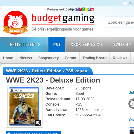
Vol
PS5
XBOX SERIES X|S
SWITCH 2
Home
Nieuws
Shopsurvey
Forum
Trading Board
Reviews
WWE 2K23 - Deluxe Edition - PS5 kopen
WWE 2K23 - Deluxe Edition
Developer:
2K Sports
Jul
Genre:
Sport
Releasedatum:
17-03-2023
Console:
PS5
Aantal views:
1968 keer bekeken
Ean Codes:
5026555435048
Oo
Toevoegen aan je wishlist