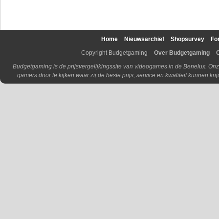
Home
Nieuwsarchief
Shopsurvey
Fo
Copyright Budgetgaming
Over Budgetgaming
Budgetgaming is de prijsvergelijkingssite van videogames in de Benelux. Onz
gamers door te kijken waar zij de beste prijs, service en kwaliteit kunnen