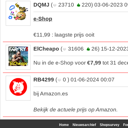
DQMJ
(
23710
220) 03-06-2023 0
e-Shop
€11,99 : laagste prijs ooit
ElCheapo
(
31606
26) 15-12-202
Nu in de e-Shop voor
€7,99
tot 31 de
RB4299
(
0 ) 01-06-2024 00:07
bij Amazon.es
Bekijk de actuele prijs op Amazon.
Home
Nieuwsarchief
Shopsurvey
Fo