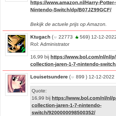
https://www.amazon.nl/Harry-Potter-
Nintendo-Switch/dp/B07JZ99GCF/
Bekijk de actuele prijs op Amazon.
Ktugach
(
22773
569) 12-12-2022
Rol: Administrator
16,99 bij
https://www.bol.com/nl/nl/p/
collection-jaren-1-7-nintendo-swit
Louisetsundere
(
899 ) 12-12-2022
Quote:
16,99 bij
https://www.bol.com/nl/nl/p
collection-jaren-1-7-nintendo-
switch/9200000098500352/