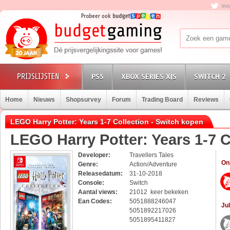
Vol
PS5
XBOX SERIES X|S
SWITCH 2
Home
Nieuws
Shopsurvey
Forum
Trading Board
Reviews
LEGO Harry Potter: Years 1-7 Collection - Switch kopen
LEGO Harry Potter: Years 1-7 C
Developer:
Travellers Tales
On
Genre:
Action/Adventure
Releasedatum:
31-10-2018
Console:
Switch
Aantal views:
21012 keer bekeken
Ean Codes:
5051888246047
Jul
5051892217026
5051895411827