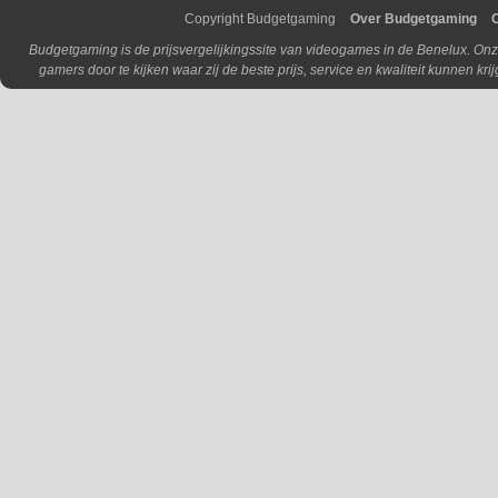
Copyright Budgetgaming
Over Budgetgaming
Budgetgaming is de prijsvergelijkingssite van videogames in de Benelux. Onz
gamers door te kijken waar zij de beste prijs, service en kwaliteit kunnen