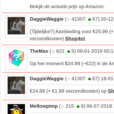
Bekijk de actuele prijs op Amazon.
DaggieWaggie
(
41307
67) 20-12
(Tijdelijke?) Aanbieding voor €25,99 (
verzendkosten)
Shop4nl
.
TheMax
(
621
5) 09-01-2019 00:1
Op het moment $24.99 (~€22) in de A
DaggieWaggie
(
41307
67) 18-01
€24,99 (+ €1.99 verzendkosten) op
Sh
Mellowpimp
(
215
8) 06-07-2019 