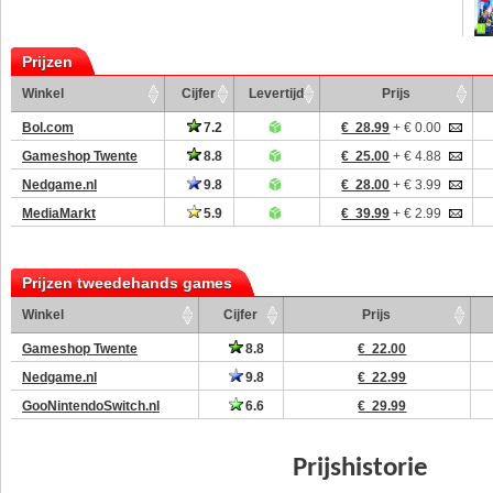
Prijzen
Winkel
Cijfer
Levertijd
Prijs
Bol.com
7.2
€ 28.99
+ € 0.00
Gameshop Twente
8.8
€ 25.00
+ € 4.88
Nedgame.nl
9.8
€ 28.00
+ € 3.99
MediaMarkt
5.9
€ 39.99
+ € 2.99
Prijzen tweedehands games
Winkel
Cijfer
Prijs
Gameshop Twente
8.8
€ 22.00
Nedgame.nl
9.8
€ 22.99
GooNintendoSwitch.nl
6.6
€ 29.99