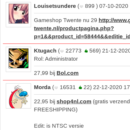
Louisetsundere
(
899 ) 07-10-2020
Gameshop Twente nu 29
http://www
twente.nl/productpagina.php?
p=1&&product_id=58444&&editie_i
Ktugach
(
22773
569) 21-12-2020
Rol: Administrator
27,99 bij
Bol.com
Morda
(
16531
22) 22-12-2020 17
22,95 bij
shop4nl.com
(gratis verzen
FREESHIPPING)
Edit: is NTSC versie