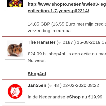
http://www.shopto.net/en/swle93-leg
collection-1-7-years-p62214/
14,85 GBP (16.55 Euro met mijn creditc
verzending in europa.
The Hamster
(
2187 ) 15-08-2019 1
€24.99 bij shop4nl. Is een actie nu maar
Nu weer.
Shop4nl
Jan55en
(
48 ) 22-02-2020 08:22
In de Nederlandse
eShop
nu €19,99