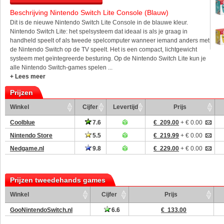
Beschrijving Nintendo Switch Lite Console (Blauw)
Dit is de nieuwe Nintendo Switch Lite Console in de blauwe kleur.
Nintendo Switch Lite: het spelsysteem dat ideaal is als je graag in
handheld speelt of als tweede spelcomputer wanneer iemand anders met
de Nintendo Switch op de TV speelt. Het is een compact, lichtgewicht
systeem met geïntegreerde besturing. Op de Nintendo Switch Lite kun je
alle Nintendo Switch-games spelen ...
+ Lees meer
Prijzen
Winkel
Cijfer
Levertijd
Prijs
Coolblue
7.6
€ 209.00
+ € 0.00
Nintendo Store
5.5
€ 219.99
+ € 0.00
Nedgame.nl
9.8
€ 229.00
+ € 0.00
Prijzen tweedehands games
Winkel
Cijfer
Prijs
GooNintendoSwitch.nl
6.6
€ 133.00