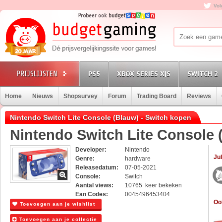
Vol
PS5
XBOX SERIES X|S
SWITCH 2
Home
Nieuws
Shopsurvey
Forum
Trading Board
Reviews
Nintendo Switch Lite Console (Blauw) - Switch kopen
Nintendo Switch Lite Console 
Developer:
Nintendo
Jul
Genre:
hardware
Releasedatum:
07-05-2021
Console:
Switch
Aantal views:
10765 keer bekeken
Ean Codes:
0045496453404
Oo
Toevoegen aan je wishlist
Toevoegen aan je collectie