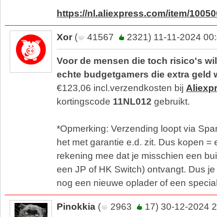
https://nl.aliexpress.com/item/100
Xor
(
41567
2321) 11-11-2024 00
Voor de mensen die toch risico's w
echte budgetgamers die extra geld 
€123,06 incl.verzendkosten bij
Aliexp
kortingscode
11NL012
gebruikt.
*Opmerking: Verzending loopt via Span
het met garantie e.d. zit. Dus kopen = 
rekening mee dat je misschien een bu
een JP of HK Switch) ontvangt. Dus j
nog een nieuwe oplader of een specia
Pinokkia
(
2963
17) 30-12-2024 2