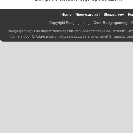
Home
Nieuwsarchief
Shopsurvey
Fo
Copyright Budgetgaming
Over Budgetgaming
Budgetgaming is de prijsvergelijkingssite van videogames in de Benelux. Onz
gamers door te kijken waar zij de beste prijs, service en kwaliteit kunnen