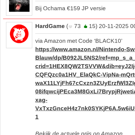
Bij Ochama €159 JP versie
HardGame
(
73
15) 20-11-2025 0
via Amazon met Code ‘BLACK10’
https://www.amazon.nl/Nintendo-Swi
Blauw/dp/B092JL5NS2/ref=mp_s_a
crid=1HEX8QW2TSVVW&dib=eyJ2Ij
CQFQzc0a1HV_ElaQkC-VipNa-mQrt
waX11LYjFh67cCxzn3ZUyErzfWl3ZI
08ifqwcijPEca3M8GxLi7BrypjRjw
xag-
VxTxzGnceH4z7nk0SYKjP6A.5w6iU
1
Bekijk de actuele prijs op Amazon.