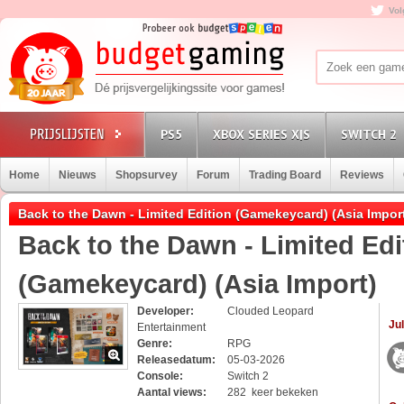
Vol
PS5
XBOX SERIES X|S
SWITCH 2
Home
Nieuws
Shopsurvey
Forum
Trading Board
Reviews
Back to the Dawn - Limited Edition (Gamekeycard) (Asia Import
Back to the Dawn - Limited Edi
(Gamekeycard) (Asia Import)
Developer:
Clouded Leopard
Jul
Entertainment
Genre:
RPG
Releasedatum:
05-03-2026
Console:
Switch 2
Aantal views:
282 keer bekeken