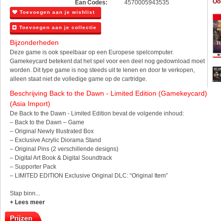
Oo
Ean Codes:
4570005943535
Toevoegen aan je wishlist
Toevoegen aan je collectie
Bijzonderheden
Deze game is ook speelbaar op een Europese spelcomputer.
Gamekeycard betekent dat het spel voor een deel nog gedownload moet
worden. Dit type game is nog steeds uit te lenen en door te verkopen,
alleen staat niet de volledige game op de cartridge.
Beschrijving Back to the Dawn - Limited Edition (Gamekeycard)
(Asia Import)
De Back to the Dawn - Limited Edition bevat de volgende inhoud:
– Back to the Dawn – Game
– Original Newly Illustrated Box
– Exclusive Acrylic Diorama Stand
– Original Pins (2 verschillende designs)
– Digital Art Book & Digital Soundtrack
– Supporter Pack
– LIMITED EDITION Exclusive Original DLC: “Original Item”
Stap binn...
+ Lees meer
Prijzen