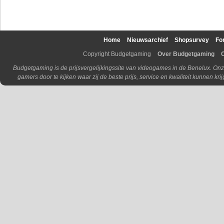
Home
Nieuwsarchief
Shopsurvey
Fo
Copyright Budgetgaming
Over Budgetgaming
Budgetgaming is de prijsvergelijkingssite van videogames in de Benelux. Onz
gamers door te kijken waar zij de beste prijs, service en kwaliteit kunnen