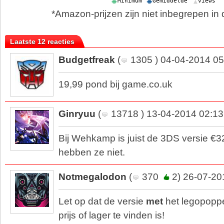
*Amazon-prijzen zijn niet inbegrepen in d
Laatste 12 reacties
Budgetfreak
(
1305 ) 04-04-2014 05
19,99 pond bij game.co.uk
Ginryuu
(
13718 ) 13-04-2014 02:13
Bij Wehkamp is juist de 3DS versie €3
hebben ze niet.
Notmegalodon
(
370
2) 26-07-20
Let op dat de versie
met
het legopoppe
prijs of lager te vinden is!