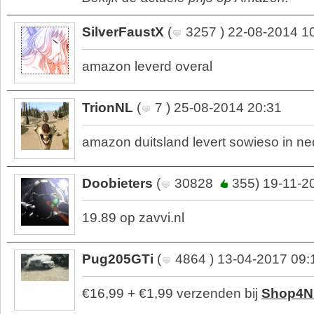
SilverFaustX
(
3257 ) 22-08-2014 1
amazon leverd overal
TrionNL
(
7 ) 25-08-2014 20:31
amazon duitsland levert sowieso in ne
Doobieters
(
30828
355) 19-11-2
19.89 op zavvi.nl
Pug205GTi
(
4864 ) 13-04-2017 09:
€16,99 + €1,99 verzenden bij
Shop4N