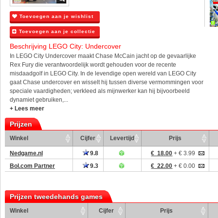
Toevoegen aan je wishlist
Toevoegen aan je collectie
Beschrijving LEGO City: Undercover
In LEGO City Undercover maakt Chase McCain jacht op de gevaarlijke
Rex Fury die verantwoordelijk wordt gehouden voor de recente
misdaadgolf in LEGO City. In de levendige open wereld van LEGO City
gaat Chase undercover en wisselt hij tussen diverse vermommingen voor
speciale vaardigheden; verkleed als mijnwerker kan hij bijvoorbeeld
dynamiet gebruiken,...
+ Lees meer
Prijzen
Winkel
Cijfer
Levertijd
Prijs
Nedgame.nl
9.8
€ 18.00
+ € 3.99
Bol.com Partner
9.3
€ 22.00
+ € 0.00
Prijzen tweedehands games
Winkel
Cijfer
Prijs