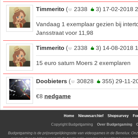
Timmerito
(
2338
3) 17-02-2018 
Vandaag 1 exemplaar gezien bij inter
Jansstraat voor 11,98
Timmerito
(
2338
3) 14-08-2018 
15 euro saturn Moers 2 exemplaren
Doobieters
(
30828
355) 29-11-2
€8
nedgame
Home
Nieuwsarchief
Shopsurvey
Fo
Copyright Budgetgaming
Over Budgetgaming
Budgetgaming is de prijsvergelijkingssite van videogames in de Benelux. Onz