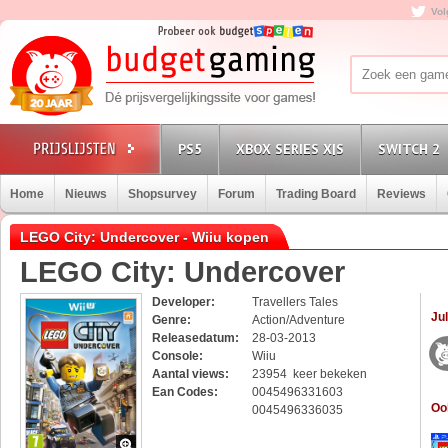
Vol
PS5
XBOX SERIES X|S
SWITCH 2
Home
Nieuws
Shopsurvey
Forum
Trading Board
Reviews
LEGO City: Undercover - Wiiu kopen
LEGO City: Undercover
Developer:
Travellers Tales
Jul
Genre:
Action/Adventure
Releasedatum:
28-03-2013
Console:
Wiiu
Aantal views:
23954 keer bekeken
Ean Codes:
0045496331603
Oo
0045496336035