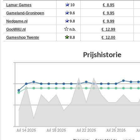
Lamar Games
10
€ 8.95
Gameland-Groningen
9.6
€ 9.95
Nedgame.nl
9.8
€ 9.99
GooWiiU.nl
n.b.
€ 12.99
Gameshop Twente
8.8
€ 12.00