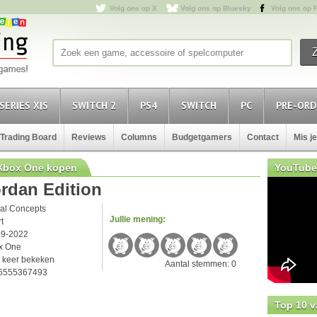
Volg ons op X
Volg ons op Bluesky
Volg ons op 
SERIES X|S
SWITCH 2
PS4
SWITCH
PC
PRE-ORD
Trading Board
Reviews
Columns
Budgetgamers
Contact
Mis j
 Xbox One kopen
YouTube
rdan Edition
ual Concepts
Jullie mening:
rt
09-2022
x One
 keer bekeken
Aantal stemmen: 0
6555367493
Top 10 