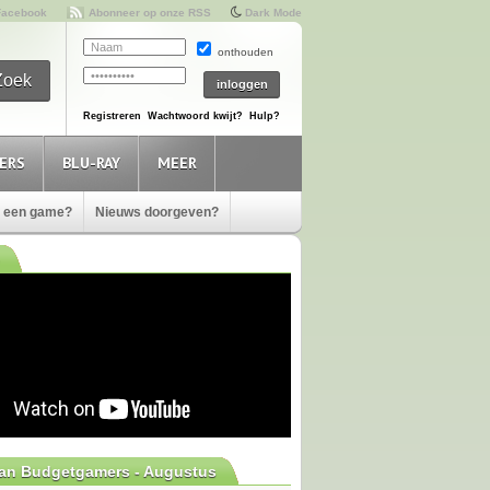
Facebook
Abonneer op onze RSS
Dark Mode
onthouden
Registreren
Wachtwoord kwijt?
Hulp?
ERS
BLU-RAY
MEER
e een game?
Nieuws doorgeven?
van Budgetgamers - Augustus