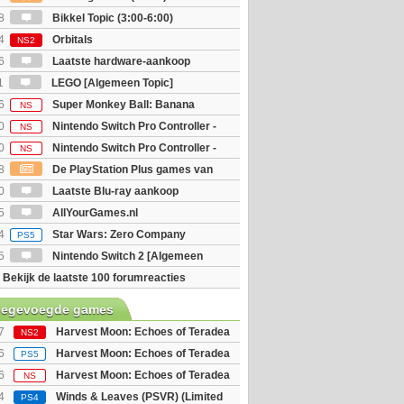
8
Bikkel Topic (3:00-6:00)
4
Orbitals
NS2
6
Laatste hardware-aankoop
1
LEGO [Algemeen Topic]
6
Super Monkey Ball: Banana
NS
0
Nintendo Switch Pro Controller -
NS
 Edition
0
Nintendo Switch Pro Controller -
NS
unter Rise Sunbreak Edition
8
De PlayStation Plus games van
ijn bekend
0
Laatste Blu-ray aankoop
5
AllYourGames.nl
4
Star Wars: Zero Company
PS5
5
Nintendo Switch 2 [Algemeen
Bekijk de laatste 100 forumreacties
toegevoegde games
7
Harvest Moon: Echoes of Teradea
NS2
6
Harvest Moon: Echoes of Teradea
PS5
6
Harvest Moon: Echoes of Teradea
NS
4
Winds & Leaves (PSVR) (Limited
PS4