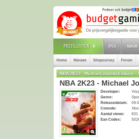
PS5
XBOX 
Home
Nieuws
Shopsurvey
Forum
NBA 2K23 - Michael Jordan Edition -
NBA 2K23 - Michael Jo
Developer:
Vis
Genre:
Spo
Releasedatum:
09-
Console:
Xbo
Aantal views:
831
Ean Codes:
502