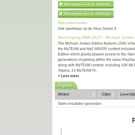
Toevoegen aan je wishlist
Toevoegen aan je collectie
Bijzonderheden
Ook speelbaar op de Xbox Series X.
Beschrijving NBA 2K23 - Michael Jordan 
The Michael Jordan Edition features 100K Virtua
the MyTEAM and MyCAREER content included in
Edition which grants players access to the Sta
generations of gaming within the same PlaySta
along with MyTEAM content, including 10K M
Tokens; 23 MyTEAM Pr...
+ Lees meer
Prijzen
Winkel
Cijfer
Levertij
Geen resultaten gevonden