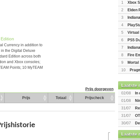
1
Xbox S
(XboxSeri
2
Elden 
3
Indian
Edition
(P
4
PlaySt
5
Virtua
Edition
6
PS5 Du
l Currency in addition to
Light Limi
7
Indian
 the Digital Deluxe
8
Fire E
ndard Edition across both
(Switch2)
tion and Xbox consoles;
9
Mortal 
yTEAM Points; 10 MyTEAM
10
Prag
Laatste 
Prijs doorgeven
02/08
In
d
Prijs
Totaal
Prijscheck
Beast of R
01/08
Ni
voor Switc
31/07
Re
31/07
OT
30/07
De
bekend
Laatste 