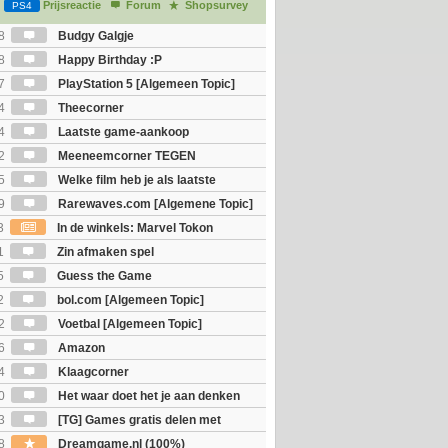
Prijsreactie
Forum
Shopsurvey
PS4
8
Budgy Galgje
8
Happy Birthday :P
7
PlayStation 5 [Algemeen Topic]
4
Theecorner
4
Laatste game-aankoop
2
Meeneemcorner TEGEN
JS
5
Welke film heb je als laatste
9
Rarewaves.com [Algemene Topic]
3
In de winkels: Marvel Tokon
ouls & Beast of Reincarnation
1
Zin afmaken spel
5
Guess the Game
2
bol.com [Algemeen Topic]
2
Voetbal [Algemeen Topic]
6
Amazon
4
Klaagcorner
0
Het waar doet het je aan denken
osts wachten!)
3
[TG] Games gratis delen met
8
Dreamgame.nl (100%)