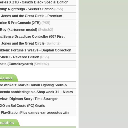
eries X 2TB - Galaxy Black Special Edition
esX)
Ring: Nightreign - Seekers Edition
(PS5)
a Jones and the Great Circle - Premium
S5)
ation 5 Pro Console (2TB)
(PS5)
l Boy (kartonnen model)
(Switch2)
alSense Draadloze Controller (007 First
ted Edition)
(PS5)
a Jones and the Great Circle
(Switch2)
mblem: Fortune's Weave - Dagdan Collection
Shell II - Revered Edition
(PS5)
mata (Gamekeycard)
(Switch2)
nieuws
 de winkels: Marvel Tokon Fighting Souls &
eincarnation
ntendo aanbiedingen e-Shop week 31 + Nieuw
h 2
view: Digimon Story: Time Stranger
XO en Sol Cesto (PC) Gratis
 PlayStation Plus games van augustus zijn
reacties