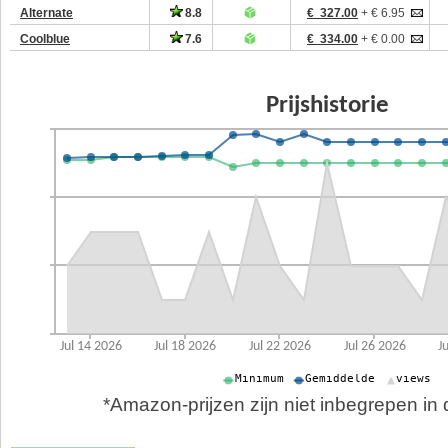
Alternate
8.8
€ 327.00
+ € 6.95
Coolblue
7.6
€ 334.00
+ € 0.00
*Amazon-prijzen zijn niet inbegrepen in d