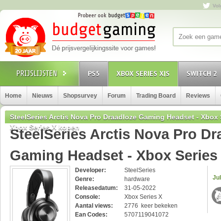
Vol
PS5
XBOX SERIES X|S
SWITCH 2
Home
Nieuws
Shopsurvey
Forum
Trading Board
Reviews
SteelSeries Arctis Nova Pro Draadloze Gaming Headset - Xbox 
Xbox Series X kopen
SteelSeries Arctis Nova Pro Dr
Gaming Headset - Xbox Serie
Developer:
SteelSeries
Jul
Genre:
hardware
Releasedatum:
31-05-2022
Console:
Xbox Series X
Aantal views:
2776 keer bekeken
Ean Codes:
5707119041072