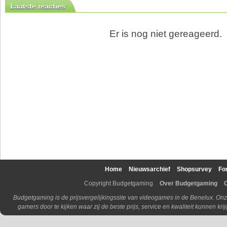
Laatste reacties
Er is nog niet gereageerd.
Home
Nieuwsarchief
Shopsurvey
Fo
Copyright Budgetgaming
Over Budgetgaming
Budgetgaming is de prijsvergelijkingssite van videogames in de Benelux. Onz
gamers door te kijken waar zij de beste prijs, service en kwaliteit kunnen