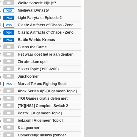
0
Welke tv-serie kijk je?
5
Medieval Dynasty
PS5
1
Light Fairytale: Episode 2
PS4
7
Clash: Artifacts of Chaos - Zeno
PS5
7
Clash: Artifacts of Chaos - Zeno
PS4
6
Battle Worlds Kronos
PS4
6
Guess the Game
4
Het waar doet het je aan denken
osts wachten!)
3
Zin afmaken spel
8
Bikkel Topic (3:00-6:00)
2
Juichcorner
1
Marvel Tokon: Fighting Souls
PS5
5
Xbox Series X|S [Algemeen Topic]
2
[TG] Games gratis delen met
8
[TK][NS2] Complete Switch 2
2
PostNL [Algemeen Topic]
2
bol.com [Algemeen Topic]
3
Klaagcorner
5
Opmerkelijk nieuws (zonder