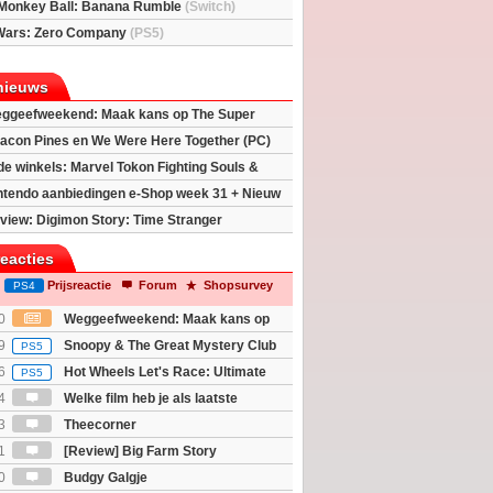
Monkey Ball: Banana Rumble
(Switch)
Wars: Zero Company
(PS5)
nieuws
ggeefweekend: Maak kans op The Super
xy movie (2x)!
acon Pines en We Were Here Together (PC)
 de winkels: Marvel Tokon Fighting Souls &
eincarnation
ntendo aanbiedingen e-Shop week 31 + Nieuw
h 2
view: Digimon Story: Time Stranger
reacties
Prijsreactie
Forum
Shopsurvey
PS4
0
Weggeefweekend: Maak kans op
Mario Galaxy movie (2x)!
9
Snoopy & The Great Mystery Club
PS5
6
Hot Wheels Let's Race: Ultimate
PS5
4
Welke film heb je als laatste
3
Theecorner
1
[Review] Big Farm Story
eld op SteamDeck)
0
Budgy Galgje