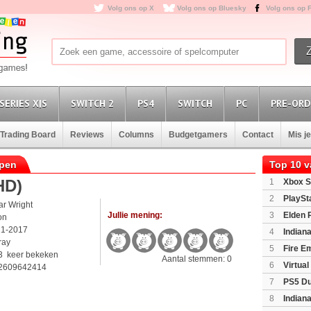
Volg ons op X
Volg ons op Bluesky
Volg ons op 
SERIES X|S
SWITCH 2
PS4
SWITCH
PC
PRE-ORD
Trading Board
Reviews
Columns
Budgetgamers
Contact
Mis j
open
Top 10 
HD)
1
Xbox S
(XboxSeri
2
PlaySt
ar Wright
Jullie mening:
3
Elden 
ion
11-2017
4
Indian
ray
Edition
(P
5
Fire E
3 keer bekeken
Aantal stemmen: 0
(Switch2)
6
Virtua
2609642414
7
PS5 Du
Light Limi
8
Indian