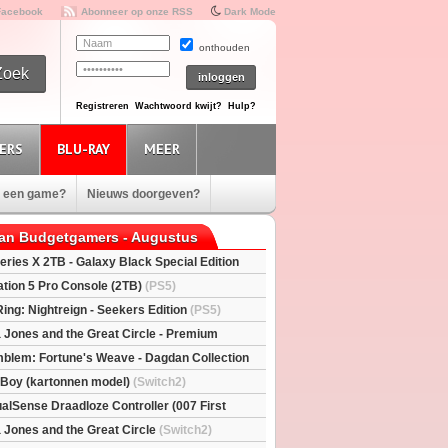
Facebook
Abonneer op onze RSS
Dark Mode
onthouden
Registreren
Wachtwoord kwijt?
Hulp?
ERS
BLU-RAY
MEER
e een game?
Nieuws doorgeven?
van Budgetgamers - Augustus
eries X 2TB - Galaxy Black Special Edition
esX)
ation 5 Pro Console (2TB)
(PS5)
Ring: Nightreign - Seekers Edition
(PS5)
a Jones and the Great Circle - Premium
S5)
mblem: Fortune's Weave - Dagdan Collection
l Boy (kartonnen model)
(Switch2)
alSense Draadloze Controller (007 First
ted Edition)
(PS5)
a Jones and the Great Circle
(Switch2)