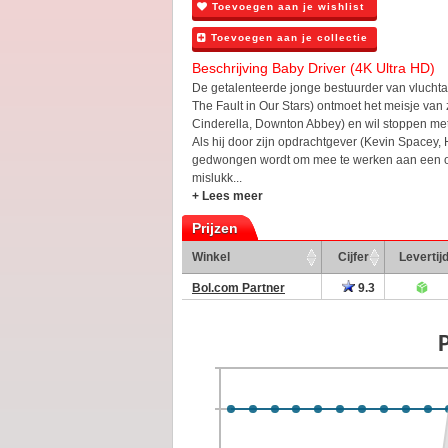
Toevoegen aan je wishlist
Toevoegen aan je collectie
Beschrijving Baby Driver (4K Ultra HD)
De getalenteerde jonge bestuurder van vluchtau
The Fault in Our Stars) ontmoet het meisje van 
Cinderella, Downton Abbey) en wil stoppen met 
Als hij door zijn opdrachtgever (Kevin Spacey,
gedwongen wordt om mee te werken aan een ov
mislukk...
+ Lees meer
Prijzen
Winkel
Cijfer
Levertij
Bol.com Partner
9.3