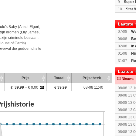
9
Super 
10
Star 
Laatste 
to's Baby (Ansel Elgort,
07/08
We
zijn dromen (Lily James,
Mario Gala
zijn criminele bestaan.
06/08
Be
 House of Cards)
Gratis
02/08
In
erval die gedoemd is te
Beast of R
01/08
Ni
voor Switc
31/07
Re
Laatste 
d
Prijs
Totaal
Prijscheck
Nieuws
€ 39.99
+ € 0.00
€ 39.99
08-08 11:40
08/08 13:1
The Super 
08/08 13:0
08/08 13:0
Speed!
08/08 13:0
gezien?
08/08 13:0
08/08 13:0
(uitgespe
08/08 13:0