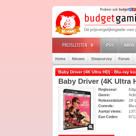
PS5
XBOX 
Home
Nieuws
Shopsurvey
Forum
Baby Driver (4K Ultra HD) - Blu-ray k
Baby Driver (4K Ultra 
Regisseur:
Edg
Genre:
Act
Releasedatum:
29-
Console:
Blu-
Aantal views:
137
Ean Codes:
871