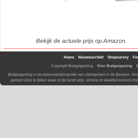
Bekijk de actuele prijs op Amazon.
Home
Nieuwsarchief
Shopsurvey
Fo
Copyright Budgetgaming
Over Budgetgaming
Budgetgaming is de prijsvergelijkingssite van videogames in de Benelux. Onz
gamers door te kijken waar zij de beste prijs, service en kwaliteit kunnen