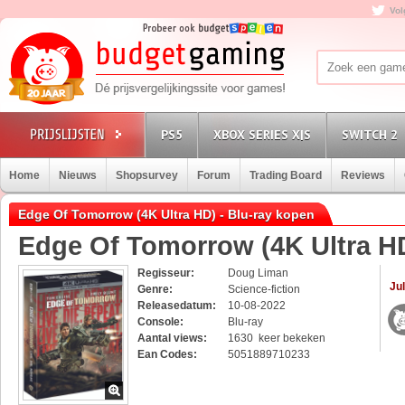
Vol
PS5
XBOX SERIES X|S
SWITCH 2
Home
Nieuws
Shopsurvey
Forum
Trading Board
Reviews
Edge Of Tomorrow (4K Ultra HD) - Blu-ray kopen
Edge Of Tomorrow (4K Ultra H
Regisseur:
Doug Liman
Jul
Genre:
Science-fiction
Releasedatum:
10-08-2022
Console:
Blu-ray
Aantal views:
1630 keer bekeken
Ean Codes:
5051889710233