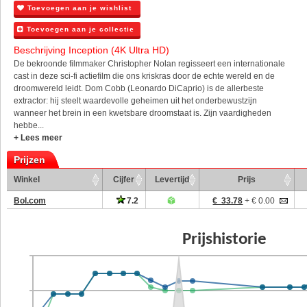
Toevoegen aan je wishlist
Toevoegen aan je collectie
Beschrijving Inception (4K Ultra HD)
De bekroonde filmmaker Christopher Nolan regisseert een internationale
cast in deze sci-fi actiefilm die ons kriskras door de echte wereld en de
droomwereld leidt. Dom Cobb (Leonardo DiCaprio) is de allerbeste
extractor: hij steelt waardevolle geheimen uit het onderbewustzijn
wanneer het brein in een kwetsbare droomstaat is. Zijn vaardigheden
hebbe...
+ Lees meer
Prijzen
Winkel
Cijfer
Levertijd
Prijs
Bol.com
7.2
€ 33.78
+ € 0.00