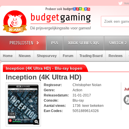
Vol
PS5
XBOX SERIES X|S
SWITCH 2
Home
Nieuws
Shopsurvey
Forum
Trading Board
Reviews
Inception (4K Ultra HD) - Blu-ray kopen
Inception (4K Ultra HD)
Regisseur:
Christopher Nolan
Jul
Genre:
Action
Releasedatum:
31-01-2017
Console:
Blu-ray
Aantal views:
1736 keer bekeken
Ean Codes:
5051889614326