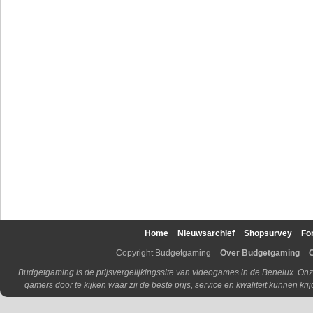
Home
Nieuwsarchief
Shopsurvey
Fo
Copyright Budgetgaming
Over Budgetgaming
Budgetgaming is de prijsvergelijkingssite van videogames in de Benelux. Onz
gamers door te kijken waar zij de beste prijs, service en kwaliteit kunnen