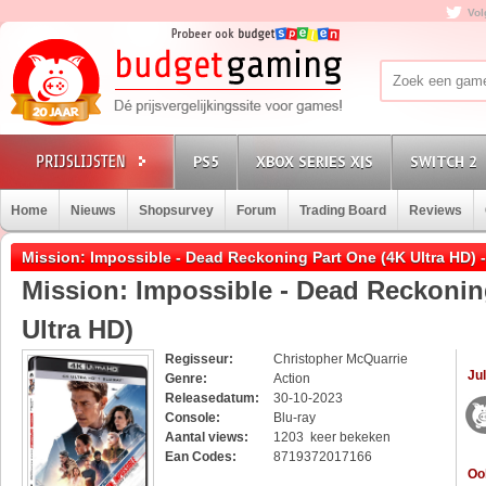
Vol
PS5
XBOX SERIES X|S
SWITCH 2
Home
Nieuws
Shopsurvey
Forum
Trading Board
Reviews
Mission: Impossible - Dead Reckoning Part One (4K Ultra HD) 
Mission: Impossible - Dead Reckonin
Ultra HD)
Regisseur:
Christopher McQuarrie
Jul
Genre:
Action
Releasedatum:
30-10-2023
Console:
Blu-ray
Aantal views:
1203 keer bekeken
Ean Codes:
8719372017166
Oo