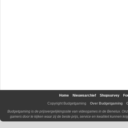
Home
Nieuwsarchief
Shopsurvey
Fo
Copyright Budgetgaming
Over Budgetgaming
Budgetgaming is de prijsvergelijkingssite van videogames in de Benelux. Onz
gamers door te kijken waar zij de beste prijs, service en kwaliteit kunnen