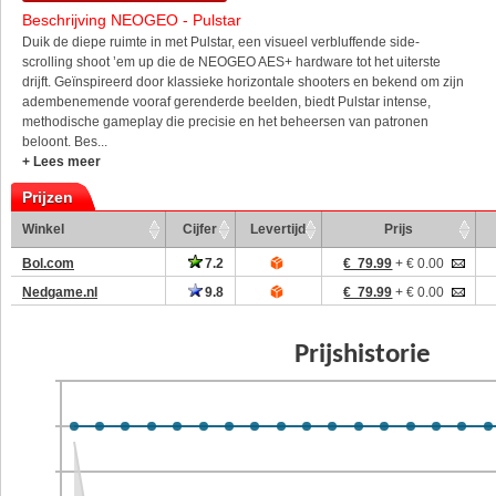
Beschrijving NEOGEO - Pulstar
Duik de diepe ruimte in met Pulstar, een visueel verbluffende side-
scrolling shoot ’em up die de NEOGEO AES+ hardware tot het uiterste
drijft. Geïnspireerd door klassieke horizontale shooters en bekend om zijn
adembenemende vooraf gerenderde beelden, biedt Pulstar intense,
methodische gameplay die precisie en het beheersen van patronen
beloont. Bes...
+ Lees meer
Prijzen
Winkel
Cijfer
Levertijd
Prijs
Bol.com
7.2
€ 79.99
+ € 0.00
Nedgame.nl
9.8
€ 79.99
+ € 0.00