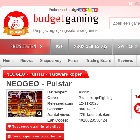
Vol
PS5
XBOX SERIES X|S
SWITCH 2
Home
Nieuws
Shopsurvey
Forum
Trading Board
Reviews
NEOGEO - Pulstar - hardware kopen
NEOGEO - Pulstar
Developer:
Aicom
Jul
Genre:
Beat em up/Fighting
Releasedatum:
12-11-2026
Console:
hardware
Aantal views:
226 keer bekeken
Ean Codes:
4020628550424
Toevoegen aan je wishlist
Toevoegen aan je collectie