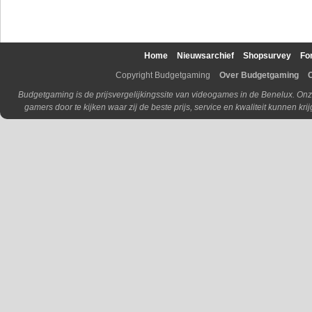
Home
Nieuwsarchief
Shopsurvey
Fo
Copyright Budgetgaming
Over Budgetgaming
Budgetgaming is de prijsvergelijkingssite van videogames in de Benelux. Onz
gamers door te kijken waar zij de beste prijs, service en kwaliteit kunnen