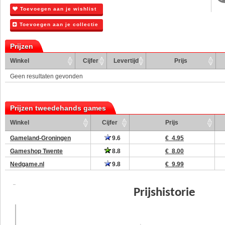
Toevoegen aan je wishlist
Toevoegen aan je collectie
Prijzen
Winkel
Cijfer
Levertijd
Prijs
Geen resultaten gevonden
Prijzen tweedehands games
Winkel
Cijfer
Prijs
Gameland-Groningen
9.6
€ 4.95
Gameshop Twente
8.8
€ 8.00
Nedgame.nl
9.8
€ 9.99