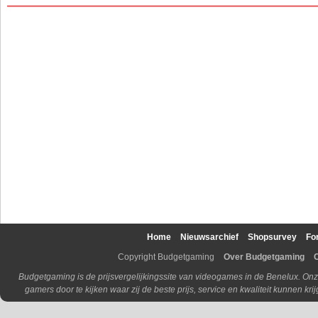
Home
Nieuwsarchief
Shopsurvey
Fo
Copyright Budgetgaming
Over Budgetgaming
Budgetgaming is de prijsvergelijkingssite van videogames in de Benelux. Onz
gamers door te kijken waar zij de beste prijs, service en kwaliteit kunnen