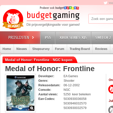
Vol
PS5
XBOX SERIES X|S
SWITCH 2
Home
Nieuws
Shopsurvey
Forum
Trading Board
Reviews
Medal of Honor: Frontline - NGC kopen
Medal of Honor: Frontline
Developer:
EA Games
On
Genre:
Shooter
Releasedatum:
06-12-2002
Console:
NGC
Aantal views:
5250 keer bekeken
Ean Codes:
5030930036058
Jul
5030946032570
5030930032579