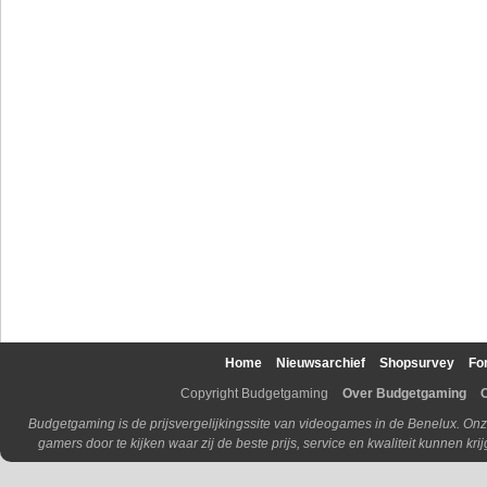
Home
Nieuwsarchief
Shopsurvey
Fo
Copyright Budgetgaming
Over Budgetgaming
Budgetgaming is de prijsvergelijkingssite van videogames in de Benelux. Onz
gamers door te kijken waar zij de beste prijs, service en kwaliteit kunnen