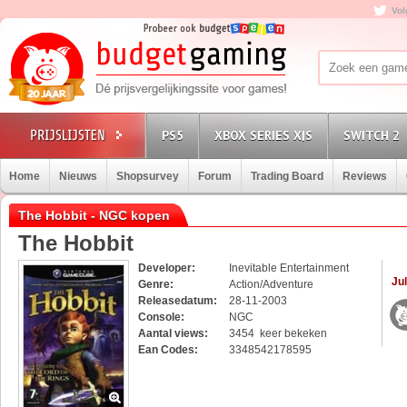
Vol
PS5
XBOX SERIES X|S
SWITCH 2
Home
Nieuws
Shopsurvey
Forum
Trading Board
Reviews
The Hobbit - NGC kopen
The Hobbit
Developer:
Inevitable Entertainment
Jul
Genre:
Action/Adventure
Releasedatum:
28-11-2003
Console:
NGC
Aantal views:
3454 keer bekeken
Ean Codes:
3348542178595