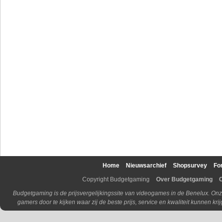
Home
Nieuwsarchief
Shopsurvey
Fo
Copyright Budgetgaming
Over Budgetgaming
Budgetgaming is de prijsvergelijkingssite van videogames in de Benelux. Onz
gamers door te kijken waar zij de beste prijs, service en kwaliteit kunnen