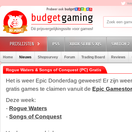
Vol
PS5
XBOX SERIES X|S
SWITCH 2
Home
Nieuws
Shopsurvey
Forum
Trading Board
Reviews
Rogue Waters & Songs of Conquest (PC) Gratis
Het is weer Epic Donderdag geweest! Er zijn wee
gratis games te claimen vanuit de
Epic Gamesto
Deze week:
-
Rogue Waters
-
Songs of Conquest