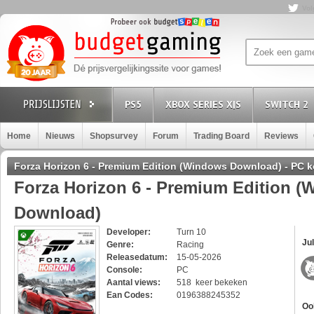
Vol
PS5
XBOX SERIES X|S
SWITCH 2
Home
Nieuws
Shopsurvey
Forum
Trading Board
Reviews
Forza Horizon 6 - Premium Edition (Windows Download) - PC 
Forza Horizon 6 - Premium Edition 
Download)
Developer:
Turn 10
Jul
Genre:
Racing
Releasedatum:
15-05-2026
Console:
PC
Aantal views:
518 keer bekeken
Ean Codes:
0196388245352
Oo