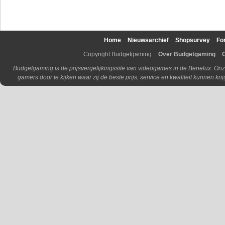
Home
Nieuwsarchief
Shopsurvey
Fo
Copyright Budgetgaming
Over Budgetgaming
Budgetgaming is de prijsvergelijkingssite van videogames in de Benelux. Onz
gamers door te kijken waar zij de beste prijs, service en kwaliteit kunnen