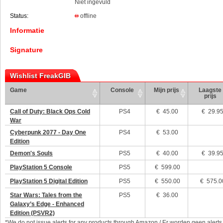
Niet ingevuld
Status:
offline
Informatie
Signature
Wishlist FreakGIB
Game
Console
Mijn prijs
Laagste
prijs
Call of Duty: Black Ops Cold
PS4
€
45.00
€ 29.9
War
Cyberpunk 2077 - Day One
PS4
€
53.00
Edition
Demon's Souls
PS5
€
40.00
€ 39.9
PlayStation 5 Console
PS5
€
599.00
PlayStation 5 Digital Edition
PS5
€
550.00
€ 575.0
Star Wars: Tales from the
PS5
€
36.00
Galaxy’s Edge - Enhanced
Edition (PSVR2)
*We do not issue alerts for any products through Amazon / Er worden geen alerts