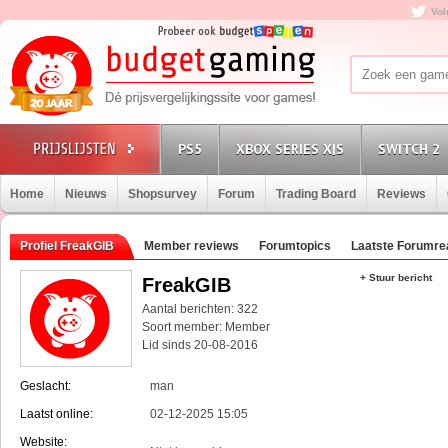
Vol
PS5
XBOX SERIES X|S
SWITCH 2
Home
Nieuws
Shopsurvey
Forum
Trading Board
Reviews
Profiel FreakGIB
Member reviews
Forumtopics
Laatste Forumre
+ Stuur bericht
FreakGIB
Aantal berichten: 322
Soort member: Member
Lid sinds 20-08-2016
Geslacht:
man
Laatst online:
02-12-2025 15:05
Website: