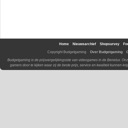
Home
Nieuwsarchief
Shopsurvey
Fo
Copyright Budgetgaming
Over Budgetgaming
Budgetgaming is de prijsvergelijkingssite van videogames in de Benelux. Onz
gamers door te kijken waar zij de beste prijs, service en kwaliteit kunnen