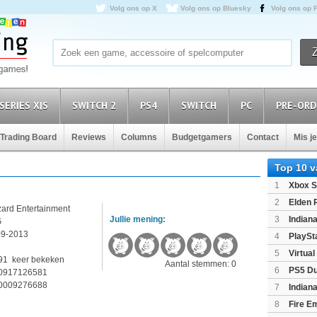
Volg ons op X
Volg ons op Bluesky
Volg ons op 
SERIES X|S
SWITCH 2
PS4
SWITCH
PC
PRE-ORD
Trading Board
Reviews
Columns
Budgetgamers
Contact
Mis j
Top 10 
1
Xbox S
(XboxSeri
2
Elden 
zard Entertainment
Jullie mening:
3
Indian
G
Edition
(P
09-2013
4
PlaySt
3
5
Virtua
91 keer bekeken
Aantal stemmen: 0
6
PS5 Du
0917126581
Light Limi
0009276688
7
Indian
8
Fire E