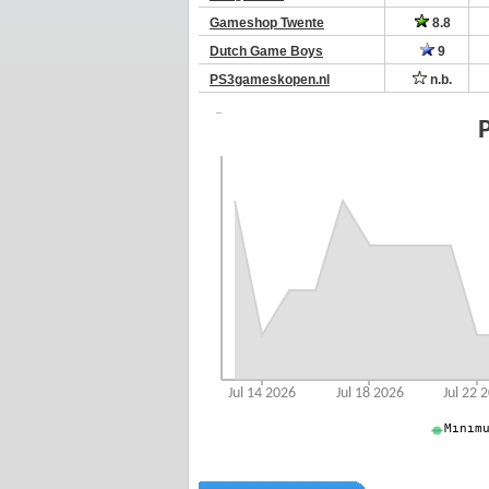
Gameshop Twente
8.8
Dutch Game Boys
9
PS3gameskopen.nl
n.b.