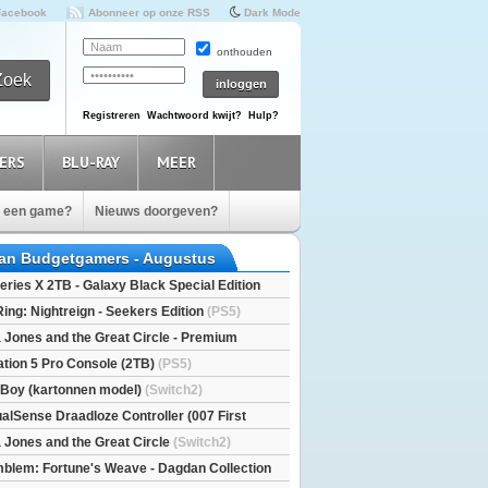
Facebook
Abonneer op onze RSS
Dark Mode
onthouden
Registreren
Wachtwoord kwijt?
Hulp?
ERS
BLU-RAY
MEER
e een game?
Nieuws doorgeven?
van Budgetgamers - Augustus
eries X 2TB - Galaxy Black Special Edition
esX)
Ring: Nightreign - Seekers Edition
(PS5)
a Jones and the Great Circle - Premium
S5)
ation 5 Pro Console (2TB)
(PS5)
l Boy (kartonnen model)
(Switch2)
alSense Draadloze Controller (007 First
ted Edition)
(PS5)
a Jones and the Great Circle
(Switch2)
mblem: Fortune's Weave - Dagdan Collection