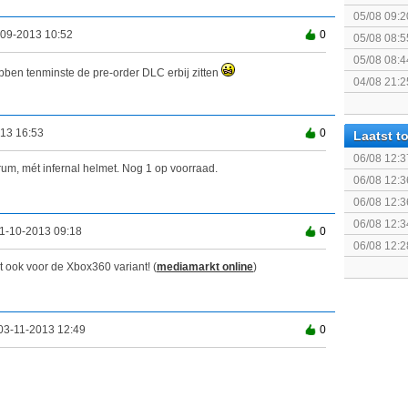
augustus z
05/08 09:2
-09-2013 10:52
0
05/08 08:5
05/08 08:4
ebben tenminste de pre-order DLC erbij zitten
04/08 21:2
Topic]
13 16:53
0
Laatst 
06/08 12:3
trum, mét infernal helmet. Nog 1 op voorraad.
06/08 12:3
06/08 12:3
06/08 12:3
1-10-2013 09:18
0
Run)
06/08 12:2
de Farao
 ook voor de Xbox360 variant! (
mediamarkt online
)
03-11-2013 12:49
0