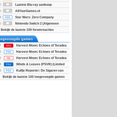
ijn bekend
0
Laatste Blu-ray aankoop
5
AllYourGames.nl
4
Star Wars: Zero Company
PS5
5
Nintendo Switch 2 [Algemeen
Bekijk de laatste 100 forumreacties
toegevoegde games
7
Harvest Moon: Echoes of Teradea
NS2
6
Harvest Moon: Echoes of Teradea
PS5
6
Harvest Moon: Echoes of Teradea
NS
4
Winds & Leaves (PSVR) (Limited
PS4
8
Kuifje Reporter: De Sigaren van
PS5
Bekijk de laatste 100 toegevoegde games