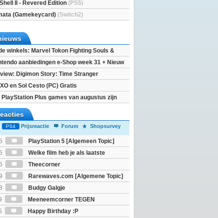
Shell II - Revered Edition
(PS5)
mata (Gamekeycard)
(Switch2)
nieuws
 de winkels: Marvel Tokon Fighting Souls &
eincarnation
ntendo aanbiedingen e-Shop week 31 + Nieuw
h 2
view: Digimon Story: Time Stranger
XO en Sol Cesto (PC) Gratis
 PlayStation Plus games van augustus zijn
reacties
Prijsreactie
Forum
Shopsurvey
PS4
5
PlayStation 5 [Algemeen Topic]
5
Welke film heb je als laatste
5
Theecorner
9
Rarewaves.com [Algemene Topic]
3
Budgy Galgje
9
Meeneemcorner TEGEN
JS
5
Happy Birthday :P