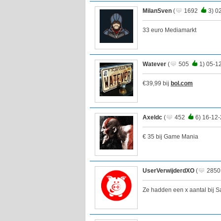
MilanSven
(
1692
3) 0
33 euro Mediamarkt
Watever
(
505
1) 05-1
€39,99 bij
bol.com
Axeldc
(
452
6) 16-12-
€ 35 bij Game Mania
UserVerwijderdXO
(
285
Ze hadden een x aantal bij S