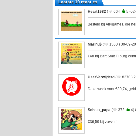
Laatste 10 reacties
Heart1982
(
664
5) 02
Besteld bij All4games, die h
Marinu$
(
1560 ) 30-09-20
€48 bij Bart Smit Tilburg cen
UserVerwijderd
(
8270 ) 2
Deze week voor €39,74, geldt
Scheet_papa
(
372
4) 
€36,59 bij zavvi.nl