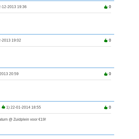
2-12-2013 19:36
0
2-2013 19:02
0
2013 20:59
0
0
1) 22-01-2014 18:55
0
aturn @ Zuidplein voor €19!