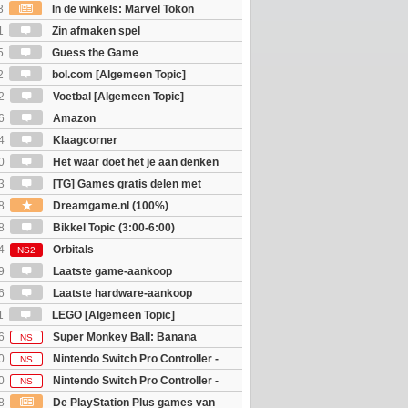
3
In de winkels: Marvel Tokon
ouls & Beast of Reincarnation
1
Zin afmaken spel
5
Guess the Game
2
bol.com [Algemeen Topic]
2
Voetbal [Algemeen Topic]
6
Amazon
4
Klaagcorner
0
Het waar doet het je aan denken
osts wachten!)
3
[TG] Games gratis delen met
8
Dreamgame.nl (100%)
8
Bikkel Topic (3:00-6:00)
4
Orbitals
NS2
9
Laatste game-aankoop
6
Laatste hardware-aankoop
1
LEGO [Algemeen Topic]
6
Super Monkey Ball: Banana
NS
0
Nintendo Switch Pro Controller -
NS
 Edition
0
Nintendo Switch Pro Controller -
NS
unter Rise Sunbreak Edition
8
De PlayStation Plus games van