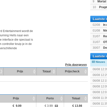
(Switch2)
9
Mortal 
10
Prag
Laatste 
02/08
In
Beast of R
01/08
Ni
ard Entertainment wordt de
voor Switc
Burning Hells naar een
31/07
Re
 interface die speciaal is
31/07
OT
ontroller kruip je in de
30/07
De
 verschillende
bekend
Laatste 
Nieuws
Prijs doorgeven
06/08 12:3
d
Prijs
Totaal
Prijscheck
06/08 12:2
gezien?
06/08 12:1
06/08 12:0
06/08 12:0
06/08 11:3
Prijs
Porto
Totaal
KOSTPRI
06/08 11:3
€ 9.99
€ 3.99
€ 13.98