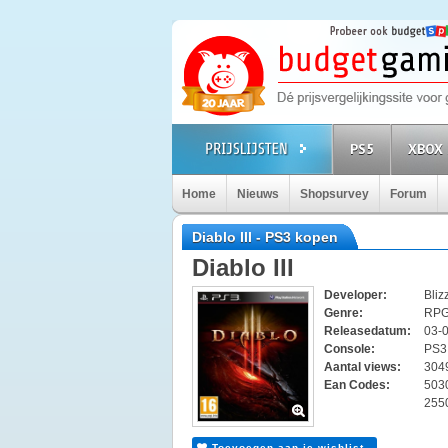
PS5
XBOX 
Home
Nieuws
Shopsurvey
Forum
Diablo III - PS3 kopen
Diablo III
Developer:
Bliz
Genre:
RP
Releasedatum:
03-
Console:
PS
Aantal views:
304
Ean Codes:
503
255
Toevoegen aan je wishlist