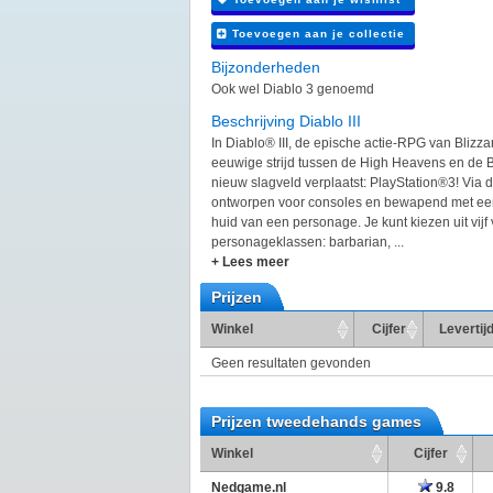
Toevoegen aan je collectie
Bijzonderheden
Ook wel Diablo 3 genoemd
Beschrijving Diablo III
In Diablo® III, de epische actie-RPG van Blizz
eeuwige strijd tussen de High Heavens en de 
nieuw slagveld verplaatst: PlayStation®3! Via de
ontworpen voor consoles en bewapend met een c
huid van een personage. Je kunt kiezen uit vijf
personageklassen: barbarian, ...
+ Lees meer
Prijzen
Winkel
Cijfer
Levertij
Geen resultaten gevonden
Prijzen tweedehands games
Winkel
Cijfer
Nedgame.nl
9.8