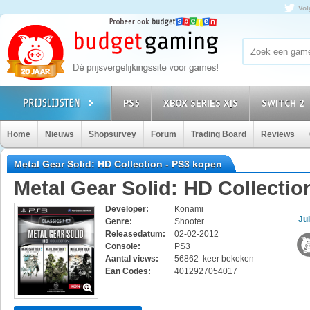
Vol
PS5
XBOX SERIES X|S
SWITCH 2
Home
Nieuws
Shopsurvey
Forum
Trading Board
Reviews
Metal Gear Solid: HD Collection - PS3 kopen
Metal Gear Solid: HD Collectio
Developer:
Konami
Jul
Genre:
Shooter
Releasedatum:
02-02-2012
Console:
PS3
Aantal views:
56862 keer bekeken
Ean Codes:
4012927054017