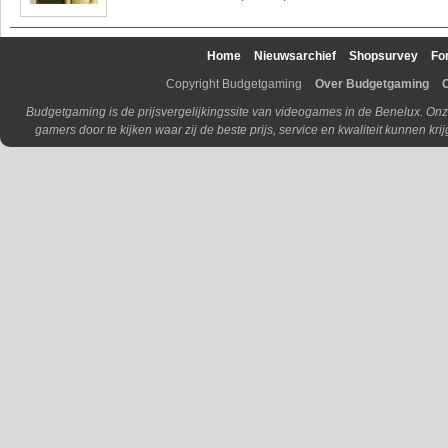
Home
Nieuwsarchief
Shopsurvey
Fo
Copyright Budgetgaming
Over Budgetgaming
Budgetgaming is de prijsvergelijkingssite van videogames in de Benelux. Onz
gamers door te kijken waar zij de beste prijs, service en kwaliteit kunnen