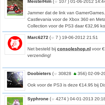
MeisterHim
(
107 ) 01-06-2012 14:4
Jammer dat de link van GamerGames.n
Castlevania voor de Xbox 360 en Meta
Collection voor de PS3 daar €32,96 ko
Marc6272
(
7 ) 19-06-2012 21:51
Net besteld bij
consoleshop.nl
voor €
verzending!
Doobieters
(
30828
356) 02-09-2
Ook voor de PS3 is deze €14.95 bij Di
Syphrone
(
4274 ) 04-01-2013 20:1