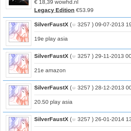
€ 18,39 wowhd.nl
Legacy Edition
€53.99
SilverFaustX
(
3257 ) 09-07-2013 1
19e play asia
SilverFaustX
(
3257 ) 29-11-2013 0
21e amazon
SilverFaustX
(
3257 ) 28-12-2013 0
20.50 play asia
SilverFaustX
(
3257 ) 26-01-2014 1