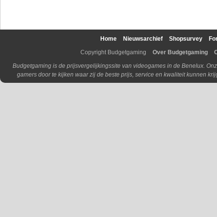
Home
Nieuwsarchief
Shopsurvey
Fo
Copyright Budgetgaming
Over Budgetgaming
Budgetgaming is de prijsvergelijkingssite van videogames in de Benelux. Onz
gamers door te kijken waar zij de beste prijs, service en kwaliteit kunnen