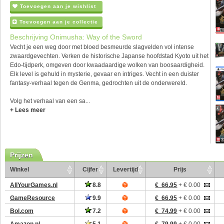
Toevoegen aan je wishlist
Toevoegen aan je collectie
Beschrijving Onimusha: Way of the Sword
Vecht je een weg door met bloed besmeurde slagvelden vol intense
zwaardgevechten. Verken de historische Japanse hoofdstad Kyoto uit het
Edo-tijdperk, omgeven door kwaadaardige wolken van boosaardigheid.
Elk level is gehuld in mysterie, gevaar en intriges. Vecht in een duister
fantasy-verhaal tegen de Genma, gedrochten uit de onderwereld.
Volg het verhaal van een sa...
+ Lees meer
Prijzen
Winkel
Cijfer
Levertijd
Prijs
AllYourGames.nl
8.8
€ 66.95
+ € 0.00
GameResource
9.9
€ 66.95
+ € 0.00
Bol.com
7.2
€ 74.99
+ € 0.00
Amazon.nl
5.1
€ 79.99
+ € 0.00