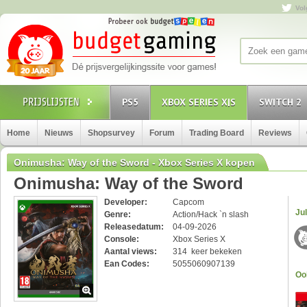
Vol
PS5
XBOX SERIES X|S
SWITCH 2
Home
Nieuws
Shopsurvey
Forum
Trading Board
Reviews
Onimusha: Way of the Sword - Xbox Series X kopen
Onimusha: Way of the Sword
Developer:
Capcom
Jul
Genre:
Action/Hack `n slash
Releasedatum:
04-09-2026
Console:
Xbox Series X
Aantal views:
314 keer bekeken
Ean Codes:
5055060907139
Oo