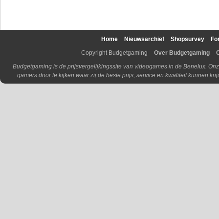
Home
Nieuwsarchief
Shopsurvey
Fo
Copyright Budgetgaming
Over Budgetgaming
Budgetgaming is de prijsvergelijkingssite van videogames in de Benelux. Onz
gamers door te kijken waar zij de beste prijs, service en kwaliteit kunnen