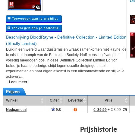
Oo
Toevoegen aan je wishlist
Toevoegen aan je collectie
Beschrijving BloodRayne - Definitive Collection - Limited Edition
(Strictly Limited)
Duik in een wereld waar duisternis en wraak samenkomen met Rayne, de
iconische dhampir van de Brimstone Society. Half mens, half vampier—
volledig meedogenloos. In deze Definitive Collection Limited Edition
beleef je haar bloederige strijd tegen occulte dreigingen, nazi-
experimenten en haar eigen afkomst in een allesomvattende en stijlvolle
actie-erv...
+ Lees meer
Prijzen
Winkel
Cijfer
Levertijd
Prijs
Nedgame.nl
9.8
€ 39.99
+ € 3.99