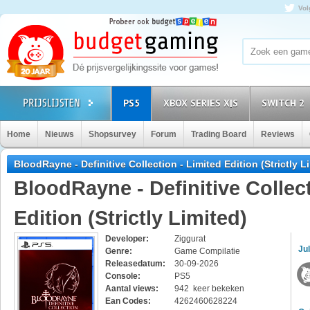
Vol
PS5
XBOX SERIES X|S
SWITCH 2
Home
Nieuws
Shopsurvey
Forum
Trading Board
Reviews
BloodRayne - Definitive Collection - Limited Edition (Strictly 
BloodRayne - Definitive Collect
Edition (Strictly Limited)
Developer:
Ziggurat
Jul
Genre:
Game Compilatie
Releasedatum:
30-09-2026
Console:
PS5
Aantal views:
942 keer bekeken
Ean Codes:
4262460628224