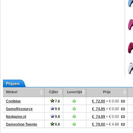
Prijzen
Winkel
Cijfer
Levertijd
Prijs
Coolblue
7.6
€ 72.00
+ € 0.00
GameResource
9.9
€ 74.95
+ € 0.00
Nedgame.nl
9.8
€ 74.99
+ € 0.00
Gameshop Twente
8.8
€ 79.00
+ € 4.88