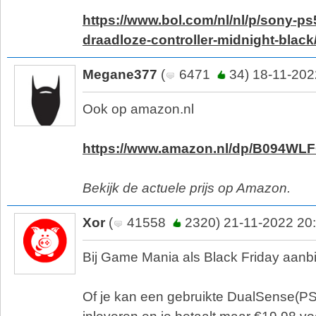
https://www.bol.com/nl/nl/p/sony-p
draadloze-controller-midnight-blac
Megane377
(
6471
34) 18-11-202
Ook op amazon.nl
https://www.amazon.nl/dp/B094WL
Bekijk de actuele prijs op Amazon.
Xor
(
41558
2320) 21-11-2022 20
Bij Game Mania als Black Friday aanb
Of je kan een gebruikte DualSense(PS5