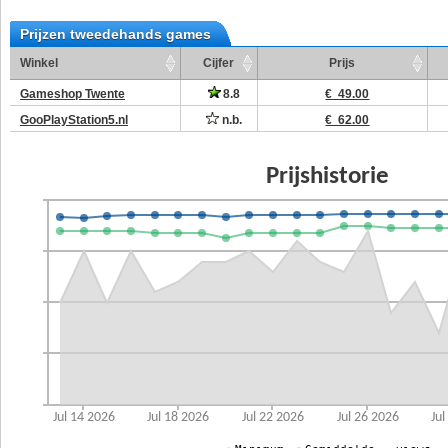
Prijzen tweedehands games
Winkel
Cijfer
Prijs
Gameshop Twente
8.8
€ 49.00
GooPlayStation5.nl
n.b.
€ 62.00