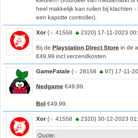
kleuren!! (voordeel van mediamarkt is 
heel makkelijk kan ruilen bij klachten - 
een kapotte controller).
Xor
(
41558
2320) 17-11-2023 00
Bij de
Playstation Direct Store
in de 
€49,99 incl.verzendkosten
GameFatale
(
28158
97) 17-11-2
Nedgame
€49,99.
Bol
€49,99.
Xor
(
41558
2320) 30-12-2023 01
Quote: