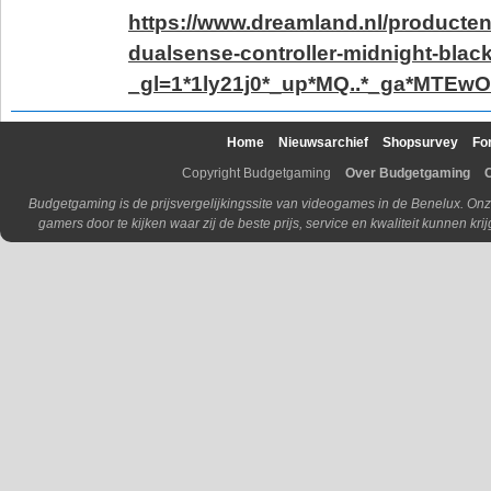
https://www.dreamland.nl/producten
dualsense-controller-midnight-blac
_gl=1*1ly21j0*_up*MQ..*_ga*
Home
Nieuwsarchief
Shopsurvey
Fo
Copyright Budgetgaming
Over Budgetgaming
Budgetgaming is de prijsvergelijkingssite van videogames in de Benelux. Onz
gamers door te kijken waar zij de beste prijs, service en kwaliteit kunnen