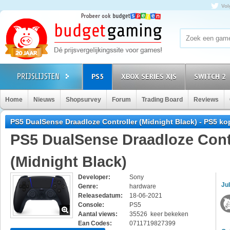
Vol
PS5
XBOX SERIES X|S
SWITCH 2
Home
Nieuws
Shopsurvey
Forum
Trading Board
Reviews
PS5 DualSense Draadloze Controller (Midnight Black) - PS5 k
PS5 DualSense Draadloze Cont
(Midnight Black)
Developer:
Sony
Jul
Genre:
hardware
Releasedatum:
18-06-2021
Console:
PS5
Aantal views:
35526 keer bekeken
Ean Codes:
0711719827399