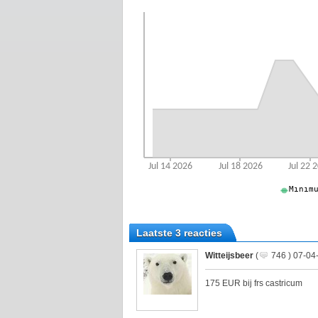
Laatste 3 reacties
Witteijsbeer
(
746 ) 07-04
175 EUR bij frs castricum