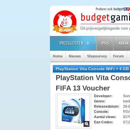
PS5
XBOX 
Home
Nieuws
Shopsurvey
Forum
PlayStation Vita Console WiFi + 4 GB
PlayStation Vita Cons
FIFA 13 Voucher
Developer:
Son
Genre:
har
Releasedatum:
28-
Console:
PSV
Aantal views:
827
Ean Codes:
071