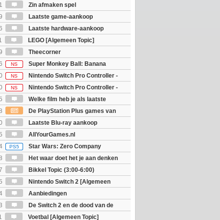
1
Zin afmaken spel
9
Laatste game-aankoop
6
Laatste hardware-aankoop
1
LEGO [Algemeen Topic]
9
Theecorner
6
Super Monkey Ball: Banana
NS
0
Nintendo Switch Pro Controller -
NS
 Edition
0
Nintendo Switch Pro Controller -
NS
unter Rise Sunbreak Edition
5
Welke film heb je als laatste
8
De PlayStation Plus games van
ijn bekend
0
Laatste Blu-ray aankoop
5
AllYourGames.nl
4
Star Wars: Zero Company
PS5
8
Het waar doet het je aan denken
osts wachten!)
7
Bikkel Topic (3:00-6:00)
5
Nintendo Switch 2 [Algemeen
4
Aanbiedingen
3
De Switch 2 en de dood van de
sieke game: Accepteren of boycotten?
1
Voetbal [Algemeen Topic]