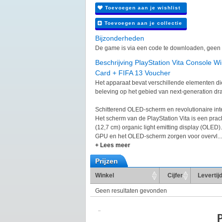
Toevoegen aan je wishlist
Toevoegen aan je collectie
Bijzonderheden
De game is via een code te downloaden, geen 
Beschrijving PlayStation Vita Console 
Card + FIFA 13 Voucher
Het apparaat bevat verschillende elementen di
beleving op het gebied van next-generation dr
Schitterend OLED-scherm en revolutionaire int
Het scherm van de PlayStation Vita is een prach
(12,7 cm) organic light emitting display (OLE
GPU en het OLED-scherm zorgen voor overvl...
+ Lees meer
Prijzen
Winkel
Cijfer
Levertij
Geen resultaten gevonden