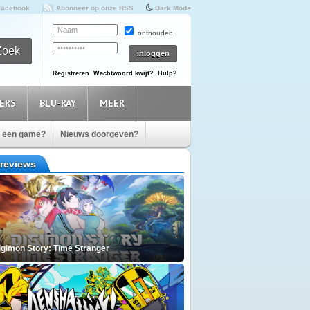
Facebook
Abonneer op onze RSS
Dark Mode
onthouden
Registreren
Wachtwoord kwijt?
Hulp?
ERS
BLU-RAY
MEER
e een game?
Nieuws doorgeven?
reviews
igimon Story: Time Stranger