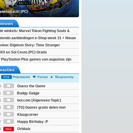
enshattack! (PC)
nieuws
 de winkels: Marvel Tokon Fighting Souls &
eincarnation
ntendo aanbiedingen e-Shop week 31 + Nieuw
h 2
view: Digimon Story: Time Stranger
XO en Sol Cesto (PC) Gratis
 PlayStation Plus games van augustus zijn
reacties
Prijsreactie
Forum
Shopsurvey
PS4
9
Guess the Game
1
Budgy Galgje
1
bol.com [Algemeen Topic]
1
[TG] Games gratis delen met
7
Klaagcorner
7
Happy Birthday :P
4
Orbitals
NS2