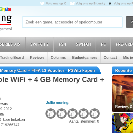
Volg ons op X
Volg ons op Bluesky
Volg ons op 
SERIES X|S
SWITCH 2
PS4
SWITCH
PC
PRE-ORD
Trading Board
Reviews
Columns
Budgetgamers
Contact
Mis j
 Memory Card + FIFA 13 Voucher - PSVita kopen
Recente 
ole WiFi + 4 GB Memory Card +
y
Jullie mening:
dware
Review: D
09-2012
ita
0 keer bekeken
Aantal stemmen: 0
1719266747