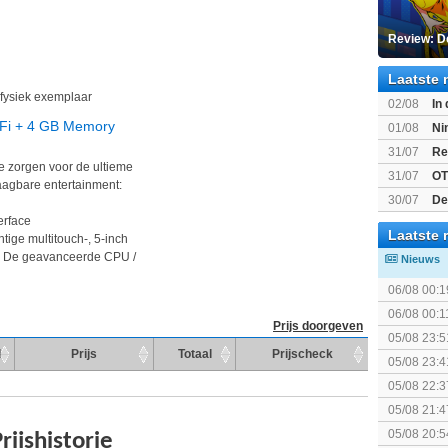
Review: D
Laatste 
fysiek exemplaar
02/08
In
Beast of R
WiFi + 4 GB Memory
01/08
Ni
voor Switc
31/07
Re
e zorgen voor de ultieme
31/07
OT
aagbare entertainment:
30/07
De
bekend
erface
Laatste 
tige multitouch-, 5-inch
D). De geavanceerde CPU /
Nieuws
06/08 00:1
06/08 00:1
Prijs doorgeven
05/08 23:5
d
Prijs
Totaal
Prijscheck
05/08 23:4
elkaar.
05/08 22:3
05/08 21:4
05/08 20:5