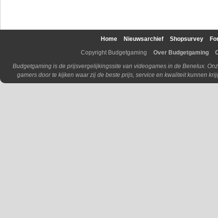
Home
Nieuwsarchief
Shopsurvey
Fo
Copyright Budgetgaming
Over Budgetgaming
Budgetgaming is de prijsvergelijkingssite van videogames in de Benelux. Onz
gamers door te kijken waar zij de beste prijs, service en kwaliteit kunnen