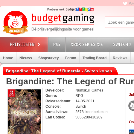
Vol
PS5
XBOX SERIES X|S
SWITCH 2
Home
Nieuws
Shopsurvey
Forum
Trading Board
Reviews
Brigandine: The Legend of Runersia - Switch kopen
Brigandine: The Legend of Ru
Developer:
Numskull Games
Jul
Genre:
RPG
Releasedatum:
14-05-2021
Console:
Switch
Aantal views:
2578 keer bekeken
Ean Codes:
5056280430209
Oo