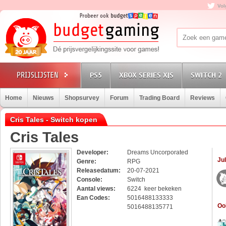
Vol
PS5
XBOX SERIES X|S
SWITCH 2
Home
Nieuws
Shopsurvey
Forum
Trading Board
Reviews
Cris Tales - Switch kopen
Cris Tales
Developer:
Dreams Uncorporated
Jul
Genre:
RPG
Releasedatum:
20-07-2021
Console:
Switch
Aantal views:
6224 keer bekeken
Ean Codes:
5016488133333
Oo
5016488135771