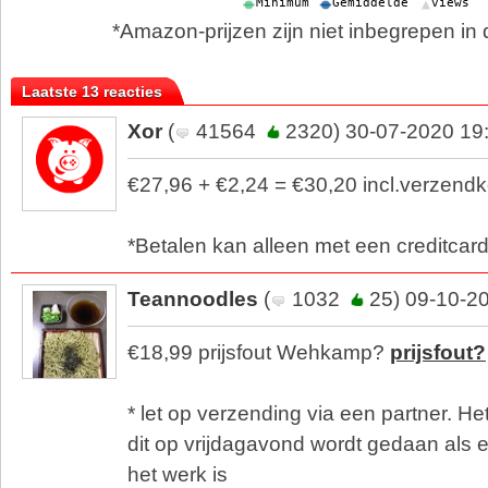
*Amazon-prijzen zijn niet inbegrepen in d
Laatste 13 reacties
Xor
(
41564
2320) 30-07-2020 19
€27,96 + €2,24 = €30,20 incl.verzendk
*Betalen kan alleen met een creditcar
Teannoodles
(
1032
25) 09-10-2
€18,99 prijsfout Wehkamp?
prijsfout?
* let op verzending via een partner. Het
dit op vrijdagavond wordt gedaan als
het werk is