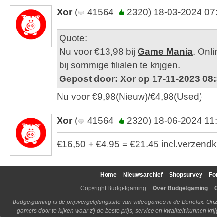
Xor
(
41564
2320) 18-03-2024 07
Quote:
Nu voor €13,98 bij
Game Mania
. Onli
bij sommige filialen te krijgen.
Gepost door: Xor op 17-11-2023 08
Nu voor €9,98(Nieuw)/€4,98(Used)
Xor
(
41564
2320) 18-06-2024 11
€16,50 + €4,95 = €21.45 incl.verzendk
Home
Nieuwsarchief
Shopsurvey
Fo
Copyright Budgetgaming
Over Budgetgaming
Budgetgaming is de prijsvergelijkingssite van videogames in de Benelux. Onz
gamers door te kijken waar zij de beste prijs, service en kwaliteit kunnen