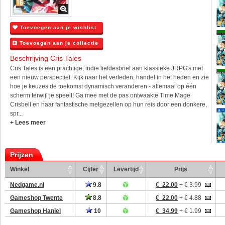
Toevoegen aan je wishlist
Toevoegen aan je collectie
Beschrijving Cris Tales
Cris Tales is een prachtige, indie liefdesbrief aan klassieke JRPG's met
een nieuw perspectief. Kijk naar het verleden, handel in het heden en zie
hoe je keuzes de toekomst dynamisch veranderen - allemaal op één
scherm terwijl je speelt! Ga mee met de pas ontwaakte Time Mage
Crisbell en haar fantastische metgezellen op hun reis door een donkere,
spr...
+ Lees meer
Prijzen
Winkel
Cijfer
Levertijd
Prijs
Nedgame.nl
9.8
€ 22.00
+ € 3.99
Gameshop Twente
8.8
€ 22.00
+ € 4.88
Gameshop Haniel
10
€ 34.99
+ € 1.99