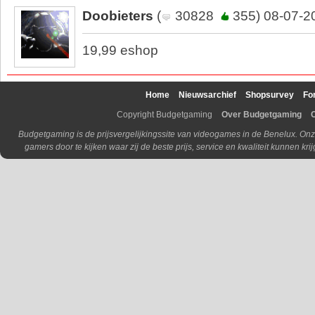
Doobieters
(
30828
355) 08-07-2
19,99 eshop
Home
Nieuwsarchief
Shopsurvey
Fo
Copyright Budgetgaming
Over Budgetgaming
Budgetgaming is de prijsvergelijkingssite van videogames in de Benelux. Onz
gamers door te kijken waar zij de beste prijs, service en kwaliteit kunnen