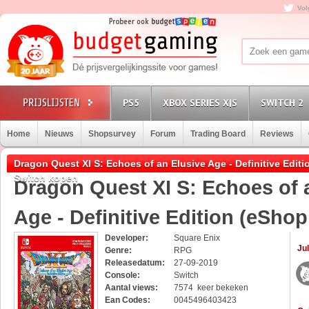
Vol
PS5
XBOX SERIES X|S
SWITCH 2
Home
Nieuws
Shopsurvey
Forum
Trading Board
Reviews
Dragon Quest XI S: Echoes of an Elusive Age - Definitive Edit
Switch kopen
Dragon Quest XI S: Echoes of 
Age - Definitive Edition (eSho
Developer:
Square Enix
Jul
Genre:
RPG
Releasedatum:
27-09-2019
Console:
Switch
Aantal views:
7574 keer bekeken
Ean Codes:
0045496403423