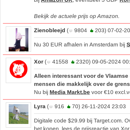
Bekijk de actuele prijs op Amazon.
Zienobleejd
(
9804
203) 07-02-20
Nu 30 EUR afhalen in Amsterdam bij
S
Xor
(
41558
2320) 09-05-2024 00
Alleen interessant voor de Vlaamse 
mensen die makkelijk over de gren
Nu bij
Media Markt.be
voor €10 excl.
Lyra
(
916
70) 26-11-2024 23:03
Digitale code $29.99 bij Target.com. Ov
het kopen, lees de prijsreactie van Xor 