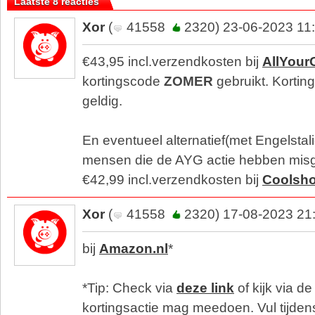
Laatste 8 reacties
Xor
(
41558
2320) 23-06-2023 11
€43,95 incl.verzendkosten bij
AllYou
kortingscode
ZOMER
gebruikt. Korting
geldig.
En eventueel alternatief(met Engelstal
mensen die de AYG actie hebben misg
€42,99 incl.verzendkosten bij
Coolsh
Xor
(
41558
2320) 17-08-2023 21
bij
Amazon.nl
*
*Tip: Check via
deze link
of kijk via de
kortingsactie mag meedoen. Vul tijdens