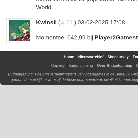
World.
Kwinsii
(
11 ) 03-02-2025 17:08
Momenteel €42,99 bij
Player2Gamest
Home
Nieuwsarchief
Shopsurvey
Fo
Copyright Budgetgaming
Over Budgetgaming
Budgetgaming is de prijsvergelijkingssite van videogames in de Benelux. Onz
gamers door te kijken waar zij de beste prijs, service en kwaliteit kunnen