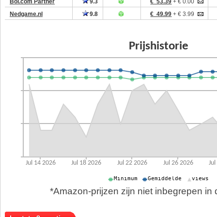
Bol.com Partner
9.3
€ 53.39
+ € 0.00
Nedgame.nl
9.8
€ 49.99
+ € 3.99
*Amazon-prijzen zijn niet inbegrepen in d