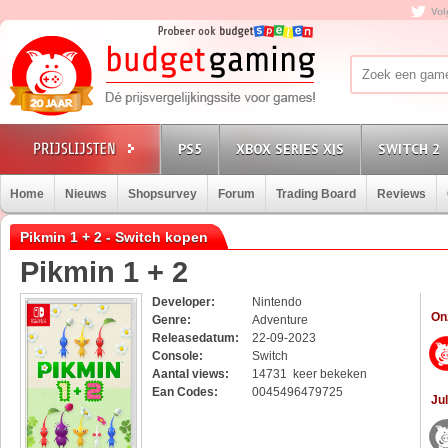
Vol
PS5
XBOX SERIES X|S
SWITCH 2
Home
Nieuws
Shopsurvey
Forum
Trading Board
Reviews
Pikmin 1 + 2 - Switch kopen
Pikmin 1 + 2
Developer:
Nintendo
On
Genre:
Adventure
Releasedatum:
22-09-2023
Console:
Switch
Aantal views:
14731 keer bekeken
Ean Codes:
0045496479725
Jul