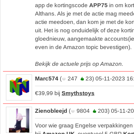
app de kortingscode
APP75
in om kort
Althans. Als je met de actie mag mee
actie meedoen, dan kom je met de kort
uit. Het is nog onduidelijk of deze kor
gloednieuw, aangemaakte accounts(i
even in de Amazon topic bevestigen).
Bekijk de actuele prijs op Amazon.
Marc574
(
247
23) 05-11-2023 16
€39,99 bij
Smythstoys
Zienobleejd
(
9804
203) 05-11-20
Voor wie graag Engelse verpakkingen wi
bij
Amazon UK
, eventueel 5 GBP
Kor