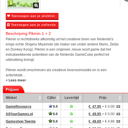
Toevoegen aan je wishlist
Toevoegen aan je collectie
Beschrijving Pikmin 1 + 2
Pikmin is rechtstreeks afkomstig uit het creatieve brein van Nintendo's
enige echte Shigeru Miyamoto (de maker van onder andere Mario, Zelda
en Donkey Kong). Pikmin is een origineel, nieuw soort game dat het
indrukwekkende potentieel van de Nintendo GameCube perfect tot
uitdrukking brengt.
Pikmin wordt omschreven als creatieve levenssimulatie en is een
actie/strate...
+ Lees meer
Prijzen
Winkel
Cijfer
Levertijd
Prijs
GameResource
9.9
€ 47.95
+ € 0.00
AllYourGames.nl
8.8
€ 49.95
+ € 0.00
Gameshop Twente
8.8
€ 48.00
+ € 4.88