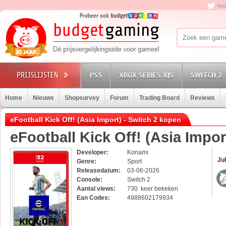
Vol
PS5
XBOX SERIES X|S
SWITCH 2
Home
Nieuws
Shopsurvey
Forum
Trading Board
Reviews
eFootball Kick Off! (Asia Import) - Switch 2 kopen
eFootball Kick Off! (Asia Impor
Developer:
Konami
Jul
Genre:
Sport
Releasedatum:
03-06-2026
Console:
Switch 2
Aantal views:
730 keer bekeken
Ean Codes:
4988602179934