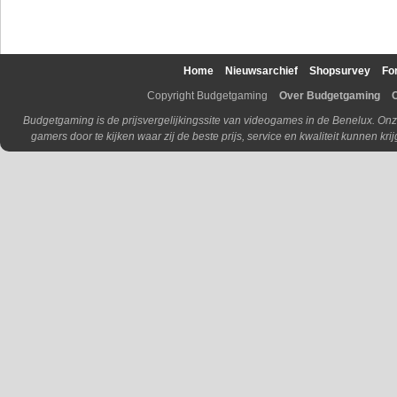
Home
Nieuwsarchief
Shopsurvey
Fo
Copyright Budgetgaming
Over Budgetgaming
Budgetgaming is de prijsvergelijkingssite van videogames in de Benelux. Onz
gamers door te kijken waar zij de beste prijs, service en kwaliteit kunnen