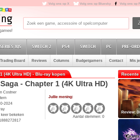
Volg ons op X
Volg ons op Bluesky
Volg ons op 
SERIES X|S
SWITCH 2
PS4
SWITCH
PC
PRE-ORD
Trading Board
Reviews
Columns
Budgetgamers
Contact
Mis j
1 (4K Ultra HD) - Blu-ray kopen
Recente 
Saga - Chapter 1 (4K Ultra HD)
in Costner
Jullie mening:
tern
10-2024
ray
Review: D
 keer bekeken
Aantal stemmen: 0
1888272817