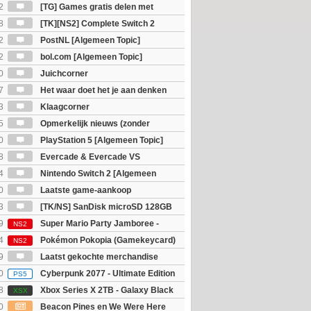
2
[TG] Games gratis delen met
8
[TK][NS2] Complete Switch 2
2
PostNL [Algemeen Topic]
2
bol.com [Algemeen Topic]
0
Juichcorner
7
Het waar doet het je aan denken
osts wachten!)
3
Klaagcorner
5
Opmerkelijk nieuws (zonder
igie)
0
PlayStation 5 [Algemeen Topic]
8
Evercade & Evercade VS
 Topic]
4
Nintendo Switch 2 [Algemeen
0
Laatste game-aankoop
3
[TK/NS] SanDisk microSD 128GB
9
Super Mario Party Jamboree -
NS2
witch 2 Edition
4
Pokémon Pokopia (Gamekeycard)
NS2
9
Laatst gekochte merchandise
0
Cyberpunk 2077 - Ultimate Edition
PS5
8
Xbox Series X 2TB - Galaxy Black
XSX
ition
0
Beacon Pines en We Were Here