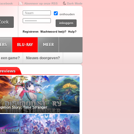
Facebook
Abonneer op onze RSS
Dark Mode
onthouden
Registreren
Wachtwoord kwijt?
Hulp?
ERS
BLU-RAY
MEER
e een game?
Nieuws doorgeven?
reviews
igimon Story: Time Stranger