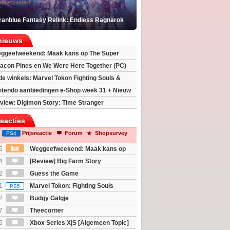
ranblue Fantasy Relink: Endless Ragnarok
nieuws
ggeefweekend: Maak kans op The Super
xy movie (2x)!
acon Pines en We Were Here Together (PC)
 de winkels: Marvel Tokon Fighting Souls &
eincarnation
ntendo aanbiedingen e-Shop week 31 + Nieuw
h 2
view: Digimon Story: Time Stranger
reacties
Prijsreactie
Forum
Shopsurvey
PS4
5
Weggeefweekend: Maak kans op
Mario Galaxy movie (2x)!
4
[Review] Big Farm Story
eld op SteamDeck)
2
Guess the Game
1
Marvel Tokon: Fighting Souls
PS5
2
Budgy Galgje
7
Theecorner
5
Xbox Series X|S [Algemeen Topic]