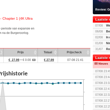
Review: G
- Chapter 1 (4K Ultra
Laatste 
07/08
We
e periode van expansie en
Mario Gala
06/08
Be
n na de Burgeroorlog.
Gratis
02/08
In
Beast of R
01/08
Ni
voor Switc
31/07
Re
d
Prijs
Totaal
Prijscheck
Laatste 
€ 27.99
+ € 0.00
€ 27.99
07-08 21:41
Nieuws
07/08 23:4
The Super 
07/08 23:4
(uitgespe
07/08 23:3
07/08 22:4
07/08 22:3
07/08 22:2
07/08 22:2