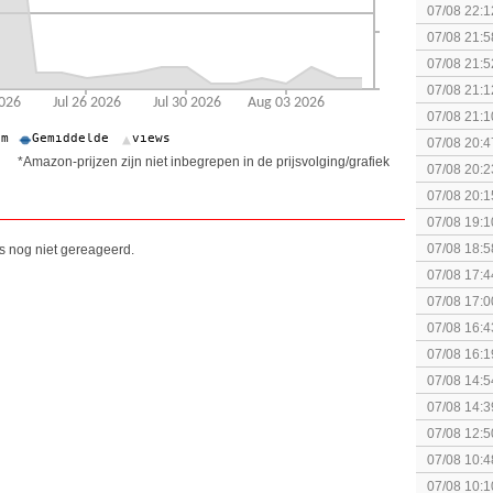
07/08 22:1
elkaar.
07/08 21:5
collectie
07/08 21:5
07/08 21:1
07/08 21:1
07/08 20:4
*Amazon-prijzen zijn niet inbegrepen in de prijsvolging/grafiek
spel! (3 p
07/08 20:2
07/08 20:1
politiek/rel
07/08 19:1
07/08 18:5
is nog niet gereageerd.
[Algemeen
07/08 17:4
Topic]
07/08 17:0
07/08 16:4
07/08 16:1
Nintendo S
07/08 14:5
07/08 14:3
07/08 12:5
07/08 10:4
Special Ed
07/08 10:1