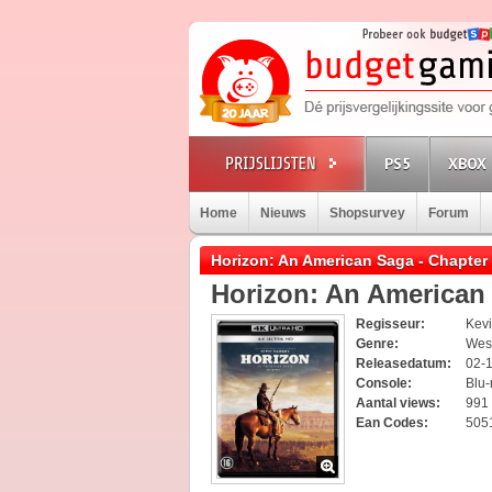
PS5
XBOX 
Home
Nieuws
Shopsurvey
Forum
Horizon: An American Saga - Chapter 
Horizon: An American 
Regisseur:
Kev
Genre:
Wes
Releasedatum:
02-
Console:
Blu-
Aantal views:
991
Ean Codes:
505