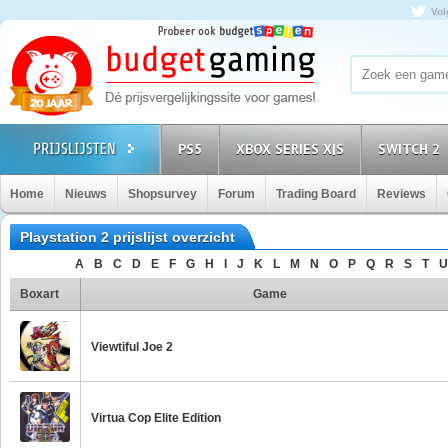
Vol
PS5
XBOX SERIES X|S
SWITCH 2
Home
Nieuws
Shopsurvey
Forum
Trading Board
Reviews
Playstation 2 prijslijst overzicht
A
B
C
D
E
F
G
H
I
J
K
L
M
N
O
P
Q
R
S
T
U
Boxart
Game
Viewtiful Joe 2
Virtua Cop Elite Edition