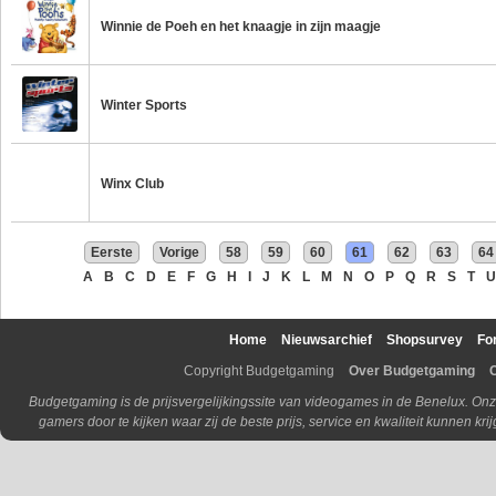
Winnie de Poeh en het knaagje in zijn maagje
Winter Sports
Winx Club
Eerste
Vorige
58
59
60
61
62
63
64
A
B
C
D
E
F
G
H
I
J
K
L
M
N
O
P
Q
R
S
T
U
Home
Nieuwsarchief
Shopsurvey
Fo
Copyright Budgetgaming
Over Budgetgaming
Budgetgaming is de prijsvergelijkingssite van videogames in de Benelux. Onz
gamers door te kijken waar zij de beste prijs, service en kwaliteit kunnen