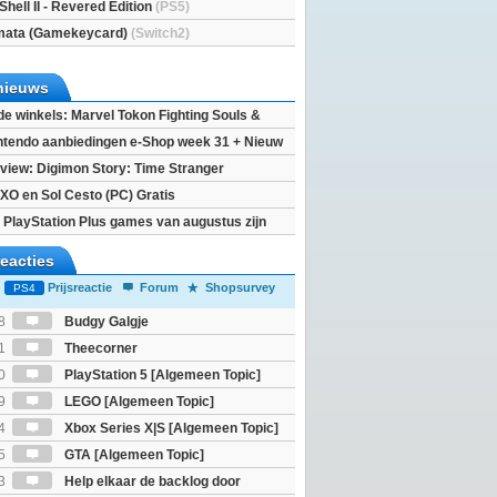
Shell II - Revered Edition
(PS5)
mata (Gamekeycard)
(Switch2)
nieuws
 de winkels: Marvel Tokon Fighting Souls &
eincarnation
ntendo aanbiedingen e-Shop week 31 + Nieuw
h 2
view: Digimon Story: Time Stranger
XO en Sol Cesto (PC) Gratis
 PlayStation Plus games van augustus zijn
reacties
Prijsreactie
Forum
Shopsurvey
PS4
8
Budgy Galgje
1
Theecorner
0
PlayStation 5 [Algemeen Topic]
9
LEGO [Algemeen Topic]
4
Xbox Series X|S [Algemeen Topic]
5
GTA [Algemeen Topic]
3
Help elkaar de backlog door