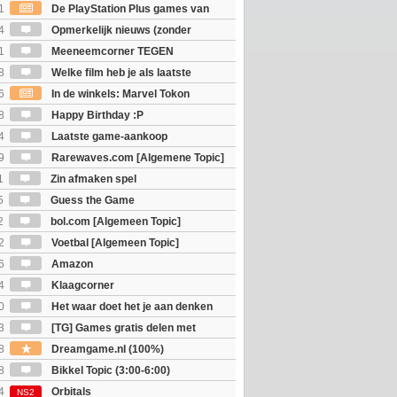
1
De PlayStation Plus games van
ijn bekend
4
Opmerkelijk nieuws (zonder
igie)
1
Meeneemcorner TEGEN
JS
8
Welke film heb je als laatste
6
In de winkels: Marvel Tokon
ouls & Beast of Reincarnation
8
Happy Birthday :P
4
Laatste game-aankoop
9
Rarewaves.com [Algemene Topic]
1
Zin afmaken spel
5
Guess the Game
2
bol.com [Algemeen Topic]
2
Voetbal [Algemeen Topic]
6
Amazon
4
Klaagcorner
0
Het waar doet het je aan denken
osts wachten!)
3
[TG] Games gratis delen met
8
Dreamgame.nl (100%)
8
Bikkel Topic (3:00-6:00)
4
Orbitals
NS2