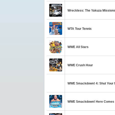
Wreckless: The Yakuza Mission
WTA Tour Tennis
WWE All Stars
WWE Crush Hour
WWE Smackdown! 4: Shut Your 
WWE Smackdown! Here Comes t