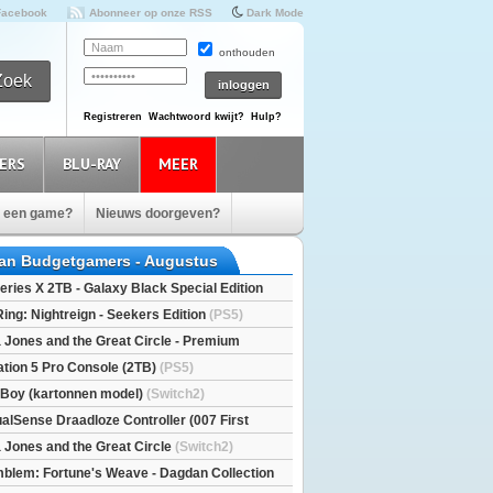
Facebook
Abonneer op onze RSS
Dark Mode
onthouden
Registreren
Wachtwoord kwijt?
Hulp?
ERS
BLU-RAY
MEER
e een game?
Nieuws doorgeven?
van Budgetgamers - Augustus
eries X 2TB - Galaxy Black Special Edition
esX)
Ring: Nightreign - Seekers Edition
(PS5)
a Jones and the Great Circle - Premium
S5)
ation 5 Pro Console (2TB)
(PS5)
l Boy (kartonnen model)
(Switch2)
alSense Draadloze Controller (007 First
ted Edition)
(PS5)
a Jones and the Great Circle
(Switch2)
mblem: Fortune's Weave - Dagdan Collection