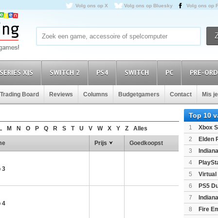
Volg ons op X
Volg ons op Bluesky
Volg ons op 
SERIES X|S
SWITCH 2
PS4
SWITCH
PC
PRE-ORD
Trading Board
Reviews
Columns
Budgetgamers
Contact
Mis j
Top 10 
1
Xbox S
L
M
N
O
P
Q
R
S
T
U
V
W
X
Y
Z
Alles
(XboxSeri
2
Elden 
me
Prijs
Goedkoopst
3
Indian
Edition
(P
4
PlaySt
 3
5
Virtua
6
PS5 Du
Light Limi
7
Indian
 4
8
Fire E