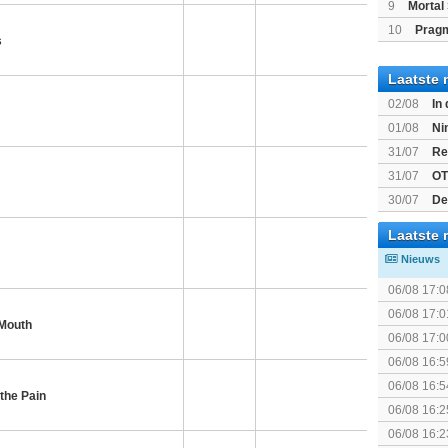
(Switch2)
9
Mortal 
10
Prag
s
Laatste 
02/08
In
Beast of R
01/08
Ni
voor Switc
31/07
Re
31/07
OT
30/07
De
bekend
Laatste 
Nieuws
06/08 17:0
06/08 17:0
Mouth
06/08 17:0
06/08 16:5
06/08 16:5
he Pain
06/08 16:2
06/08 16:2