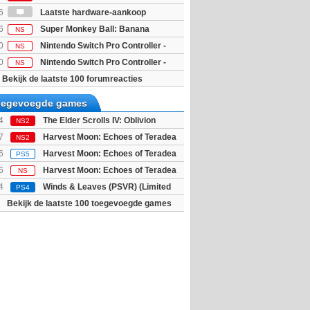
6
Laatste hardware-aankoop
6
Super Monkey Ball: Banana
NS
0
Nintendo Switch Pro Controller -
NS
 Edition
0
Nintendo Switch Pro Controller -
NS
unter Rise Sunbreak Edition
Bekijk de laatste 100 forumreacties
toegevoegde games
4
The Elder Scrolls IV: Oblivion
NS2
 - Deluxe E...
7
Harvest Moon: Echoes of Teradea
NS2
6
Harvest Moon: Echoes of Teradea
PS5
6
Harvest Moon: Echoes of Teradea
NS
4
Winds & Leaves (PSVR) (Limited
PS4
Bekijk de laatste 100 toegevoegde games