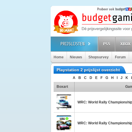
PS5
XBOX 
Home
Nieuws
Shopsurvey
Forum
Playstation 2 prijslijst overzicht
A
B
C
D
E
F
G
H
I
J
K
Boxart
Ga
WRC: World Rally Championship
WRC: World Rally Championship