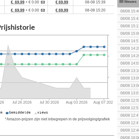
Nieuws
€ 69.99
+ € 0.00
€ 69.99
08-08 15:39
€ 69.99
+ € 0.00
€ 69.99
08-08 15:20
08/08 15:4
08/08 15:4
08/08 15:1
spel! (3 p
08/08 15:0
08/08 14:5
08/08 14:2
gezien?
08/08 14:2
08/08 14:0
collectie
08/08 13:1
The Super 
08/08 13:0
08/08 13:0
Speed!
08/08 13:0
(uitgespe
08/08 12:5
08/08 12:5
08/08 12:4
*Amazon-prijzen zijn niet inbegrepen in de prijsvolging/grafiek
Edition
08/08 12:4
Edition
08/08 12:4
08/08 10:0