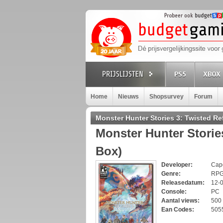
PS5
XBOX 
Home
Nieuws
Shopsurvey
Forum
Monster Hunter Stories 3: Twisted Re
Monster Hunter Stories
Box)
Developer:
Ca
Genre:
RP
Releasedatum:
12-
Console:
PC
Aantal views:
500
Ean Codes:
505