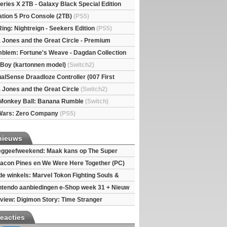
eries X 2TB - Galaxy Black Special Edition
esX)
ation 5 Pro Console (2TB)
(PS5)
Ring: Nightreign - Seekers Edition
(PS5)
a Jones and the Great Circle - Premium
S5)
mblem: Fortune's Weave - Dagdan Collection
l Boy (kartonnen model)
(Switch2)
alSense Draadloze Controller (007 First
ted Edition)
(PS5)
a Jones and the Great Circle
(Switch2)
Monkey Ball: Banana Rumble
(Switch)
Wars: Zero Company
(PS5)
nieuws
ggeefweekend: Maak kans op The Super
xy movie (2x)!
acon Pines en We Were Here Together (PC)
 de winkels: Marvel Tokon Fighting Souls &
eincarnation
ntendo aanbiedingen e-Shop week 31 + Nieuw
h 2
view: Digimon Story: Time Stranger
reacties