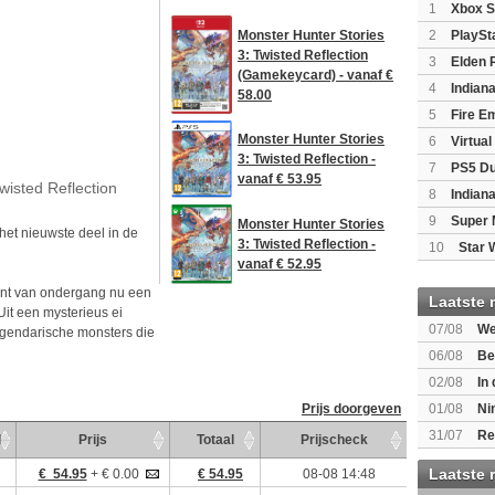
1
Xbox S
(XboxSeri
Monster Hunter Stories
2
PlaySt
3: Twisted Reflection
3
Elden 
(Gamekeycard) - vanaf €
4
Indian
58.00
Edition
(P
5
Fire E
(Switch2)
Monster Hunter Stories
6
Virtua
3: Twisted Reflection -
7
PS5 Du
vanaf € 53.95
wisted Reflection
Light Limi
8
Indian
9
Super 
Monster Hunter Stories
 het nieuwste deel in de
3: Twisted Reflection -
10
Star 
vanaf € 52.95
punt van ondergang nu een
Laatste 
 Uit een mysterieus ei
07/08
We
egendarische monsters die
Mario Gala
06/08
Be
Gratis
02/08
In
Beast of R
01/08
Ni
Prijs doorgeven
voor Switc
31/07
Re
d
Prijs
Totaal
Prijscheck
Laatste 
€ 54.95
+ € 0.00
€ 54.95
08-08 14:48