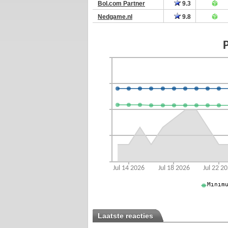
Bol.com Partner
9.3
Nedgame.nl
9.8
Laatste reacties