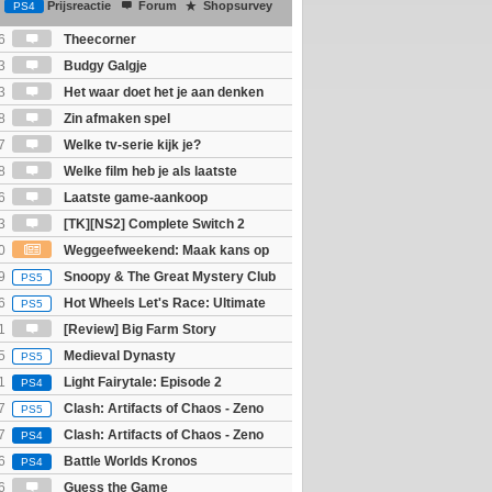
Prijsreactie
Forum
Shopsurvey
PS4
6
Theecorner
3
Budgy Galgje
3
Het waar doet het je aan denken
osts wachten!)
8
Zin afmaken spel
7
Welke tv-serie kijk je?
8
Welke film heb je als laatste
6
Laatste game-aankoop
3
[TK][NS2] Complete Switch 2
0
Weggeefweekend: Maak kans op
Mario Galaxy movie (2x)!
9
Snoopy & The Great Mystery Club
PS5
6
Hot Wheels Let's Race: Ultimate
PS5
1
[Review] Big Farm Story
eld op SteamDeck)
5
Medieval Dynasty
PS5
1
Light Fairytale: Episode 2
PS4
7
Clash: Artifacts of Chaos - Zeno
PS5
7
Clash: Artifacts of Chaos - Zeno
PS4
6
Battle Worlds Kronos
PS4
6
Guess the Game