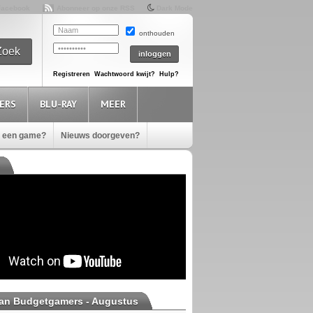
Facebook
Abonneer op onze RSS
Dark Mode
onthouden
Registreren
Wachtwoord kwijt?
Hulp?
ERS
BLU-RAY
MEER
e een game?
Nieuws doorgeven?
van Budgetgamers - Augustus