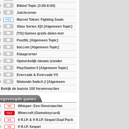
8
Bikkel Topic (3:00-6:00)
2
Juichcorner
1
Marvel Tokon: Fighting Souls
PS5
5
Xbox Series X|S [Algemeen Topic]
2
[TG] Games gratis delen met
2
PostNL [Algemeen Topic]
2
bol.com [Algemeen Topic]
3
Klaagcorner
5
Opmerkelijk nieuws (zonder
igie)
0
PlayStation 5 [Algemeen Topic]
8
Evercade & Evercade VS
 Topic]
4
Nintendo Switch 2 [Algemeen
Bekijk de laatste 100 forumreacties
toegevoegde games
5
Whisper: Een Onverwachte
NS
 (Code in a Box)
2
Minecraft (Gamekeycard)
NS2
0
9 R.I.P. & 9 R.I.P. Sequel Dual Pack
NS
8
9 R.I.P. Sequel
NS