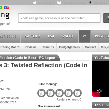
Volg ons op X
Volg ons op Bluesky
Volg ons op 
SERIES X|S
SWITCH 2
PS4
SWITCH
PC
PRE-ORD
Trading Board
Reviews
Columns
Budgetgamers
Contact
Mis j
flection (Code in Box) - PC kopen
YouTube
 3: Twisted Reflection (Code in
pcom
Jullie mening:
G
03-2026
 keer bekeken
Aantal stemmen: 0
5060955734
Top 10 
Ook interessant: