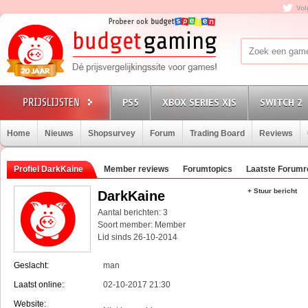
Vol
PS5
XBOX SERIES X|S
SWITCH 2
Home
Nieuws
Shopsurvey
Forum
Trading Board
Reviews
Profiel DarkKaine
Member reviews
Forumtopics
Laatste Forumr
+ Stuur bericht
DarkKaine
Aantal berichten: 3
Soort member: Member
Lid sinds 26-10-2014
Geslacht:
man
Laatst online:
02-10-2017 21:30
Website: