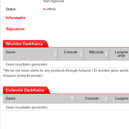
Niet ingevuld
Status:
offline
Informatie
Signature
Wishlist DarkKaine
Game
Console
Mijn prijs
Laagste
prijs
Geen resultaten gevonden
*We do not issue alerts for any products through Amazon / Er worden geen alerts
Amazon verkocht worden.
Collectie DarkKaine
Game
Console
Laagste 
Geen resultaten gevonden