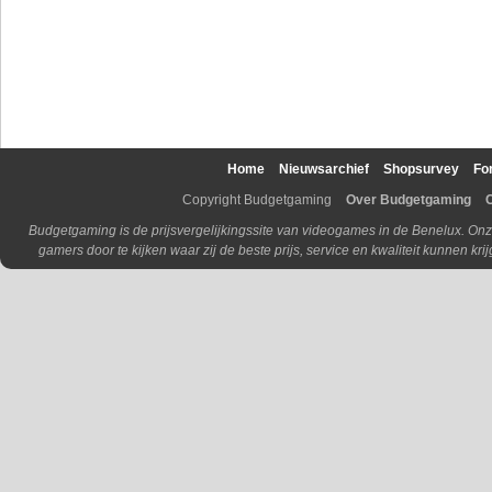
Home
Nieuwsarchief
Shopsurvey
Fo
Copyright Budgetgaming
Over Budgetgaming
Budgetgaming is de prijsvergelijkingssite van videogames in de Benelux. Onz
gamers door te kijken waar zij de beste prijs, service en kwaliteit kunnen