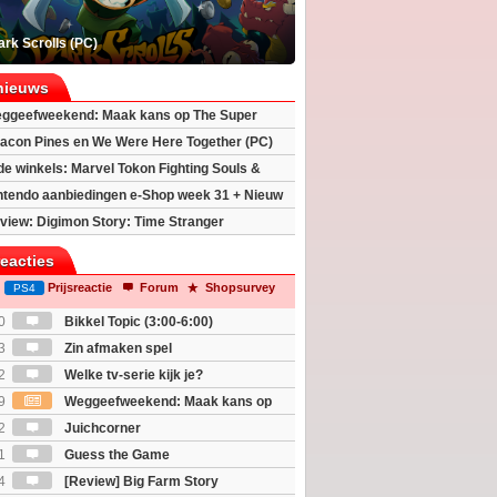
rk Scrolls (PC)
nieuws
ggeefweekend: Maak kans op The Super
xy movie (2x)!
acon Pines en We Were Here Together (PC)
 de winkels: Marvel Tokon Fighting Souls &
eincarnation
ntendo aanbiedingen e-Shop week 31 + Nieuw
h 2
view: Digimon Story: Time Stranger
reacties
Prijsreactie
Forum
Shopsurvey
PS4
0
Bikkel Topic (3:00-6:00)
3
Zin afmaken spel
2
Welke tv-serie kijk je?
9
Weggeefweekend: Maak kans op
Mario Galaxy movie (2x)!
2
Juichcorner
1
Guess the Game
4
[Review] Big Farm Story