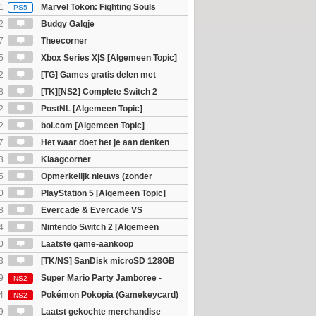
eld op SteamDeck)
1
Marvel Tokon: Fighting Souls
PS5
2
Budgy Galgje
7
Theecorner
5
Xbox Series X|S [Algemeen Topic]
2
[TG] Games gratis delen met
8
[TK][NS2] Complete Switch 2
2
PostNL [Algemeen Topic]
2
bol.com [Algemeen Topic]
7
Het waar doet het je aan denken
osts wachten!)
3
Klaagcorner
5
Opmerkelijk nieuws (zonder
igie)
0
PlayStation 5 [Algemeen Topic]
8
Evercade & Evercade VS
 Topic]
4
Nintendo Switch 2 [Algemeen
0
Laatste game-aankoop
3
[TK/NS] SanDisk microSD 128GB
9
Super Mario Party Jamboree -
NS2
witch 2 Edition
4
Pokémon Pokopia (Gamekeycard)
NS2
9
Laatst gekochte merchandise