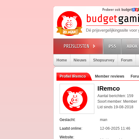
PS5
XBOX 
Home
Nieuws
Shopsurvey
Forum
Profiel IRemco
Member reviews
Foru
IRemco
Aantal berichten: 159
Soort member: Member
Lid sinds 19-08-2018
Geslacht:
man
Laatst online:
12-06-2025 11:46
Website: