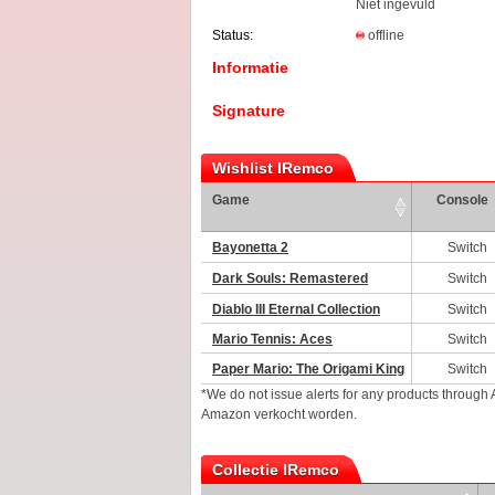
Niet ingevuld
Status:
offline
Informatie
Signature
Wishlist IRemco
Game
Console
Bayonetta 2
Switch
Dark Souls: Remastered
Switch
Diablo III Eternal Collection
Switch
Mario Tennis: Aces
Switch
Paper Mario: The Origami King
Switch
*We do not issue alerts for any products through
Amazon verkocht worden.
Collectie IRemco