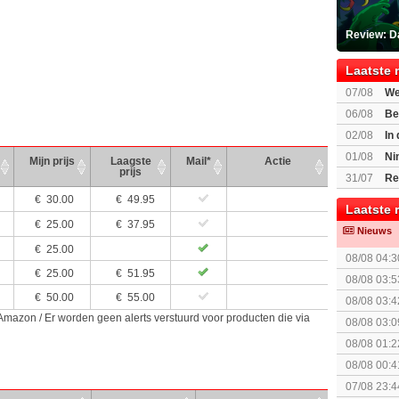
Review: Da
Laatste 
07/08
We
Mario Gala
06/08
Be
Gratis
02/08
In
Beast of R
01/08
Ni
Mijn prijs
Laagste
Mail*
Actie
prijs
voor Switc
31/07
Re
€
30.00
€ 49.95
Laatste 
€
25.00
€ 37.95
Nieuws
€
25.00
08/08 04:3
€
25.00
€ 51.95
08/08 03:5
€
50.00
€ 55.00
08/08 03:4
 Amazon / Er worden geen alerts verstuurd voor producten die via
08/08 03:0
The Super 
08/08 01:2
08/08 00:4
07/08 23:4