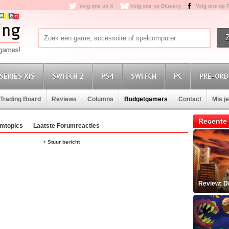
Volg ons op X
Volg ons op Bluesky
Volg ons op 
SERIES X|S
SWITCH 2
PS4
SWITCH
PC
PRE-ORD
Trading Board
Reviews
Columns
Budgetgamers
Contact
Mis j
Recente 
mtopics
Laatste Forumreacties
+ Stuur bericht
Review: D