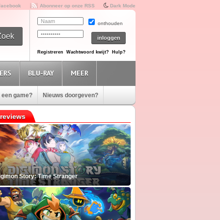
Facebook
Abonneer op onze RSS
Dark Mode
onthouden
Registreren
Wachtwoord kwijt?
Hulp?
ERS
BLU-RAY
MEER
e een game?
Nieuws doorgeven?
reviews
igimon Story: Time Stranger