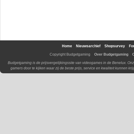
Home
Nieuwsarchief
Shopsurvey
Fo
Copyright Budgetgaming
Over Budgetgaming
Budgetgaming is de prijsvergelijkingssite van videogames in de Benelux. Onz
gamers door te kijken waar zij de beste prijs, service en kwaliteit kunnen