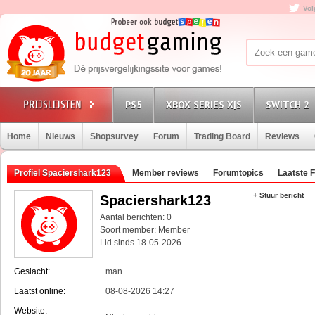
Vol
PS5
XBOX SERIES X|S
SWITCH 2
Home
Nieuws
Shopsurvey
Forum
Trading Board
Reviews
Profiel Spaciershark123
Member reviews
Forumtopics
Laatste 
+ Stuur bericht
Spaciershark123
Aantal berichten: 0
Soort member: Member
Lid sinds 18-05-2026
Geslacht:
man
Laatst online:
08-08-2026 14:27
Website: