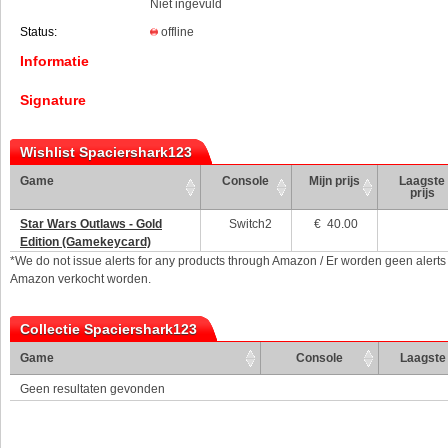
Niet ingevuld
Status:
offline
Informatie
Signature
Wishlist Spaciershark123
Game
Console
Mijn prijs
Laagste
prijs
Star Wars Outlaws - Gold
Switch2
€
40.00
Edition (Gamekeycard)
*We do not issue alerts for any products through Amazon / Er worden geen alerts
Amazon verkocht worden.
Collectie Spaciershark123
Game
Console
Laagste 
Geen resultaten gevonden