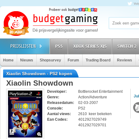
Vol
PS5
XBOX SERIES X|S
SWITCH 2
Home
Nieuws
Shopsurvey
Forum
Trading Board
Reviews
Xiaolin Showdown - PS2 kopen
Xiaolin Showdown
Developer:
Bottlerocket Entertainment
Jul
Genre:
Action/Adventure
Releasedatum:
02-03-2007
Console:
PS2
Aantal views:
2610 keer bekeken
Ean Codes:
4012927029749
4012927029701