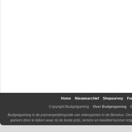
Home
Nieuwsarchief
Shopsurvey
Fo
Copyright Budgetgaming
Over Budgetgaming
Budgetgaming is de prijsvergelijkingssite van videogames in de Benelux. Onz
gamers door te kijken waar zij de beste prijs, service en kwaliteit kunnen