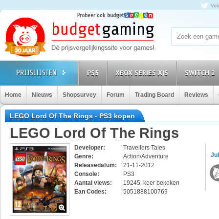
Vol
PS5
XBOX SERIES X|S
SWITCH 2
Home
Nieuws
Shopsurvey
Forum
Trading Board
Reviews
LEGO Lord Of The Rings - PS3 kopen
LEGO Lord Of The Rings
Developer:
Travellers Tales
Jul
Genre:
Action/Adventure
Releasedatum:
21-11-2012
Console:
PS3
Aantal views:
19245 keer bekeken
Ean Codes:
5051888100769