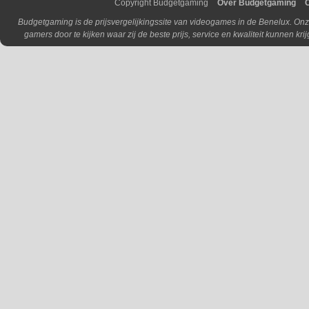
Copyright Budgetgaming
Over Budgetgaming
Budgetgaming is de prijsvergelijkingssite van videogames in de Benelux. Onz
gamers door te kijken waar zij de beste prijs, service en kwaliteit kunnen