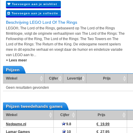
Toevoegen aan je wishlist
Toevoegen aan je collectie
Beschrijving LEGO Lord Of The Rings
LEGO®, The Lord of the Rings, gebaseerd op The Lord of the Rings
filmtrilogie, volgt de originele verhaallijnen van The Lord of the Rings: The
Fellowship of the Ring, The Lord of the Rings: The Two Towers en The
Lord of the Rings: The Return of the King. De videogame neemt spelers
mee in dit epische verhaal en voegt daar de humor en eindeloze variatie
van LEGO aan to...
+ Lees meer
Prijzen
Winkel
Cijfer
Levertijd
Prijs
Geen resultaten gevonden
Prijzen tweedehands games
Winkel
Cijfer
Prijs
Nedgame.nl
9.8
€ 19.99
Lamar Games
10
€ 27.95