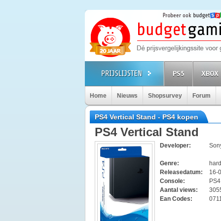
PS5
XBOX 
Home
Nieuws
Shopsurvey
Forum
PS4 Vertical Stand - PS4 kopen
PS4 Vertical Stand
Developer:
Son
Genre:
har
Releasedatum:
16-
Console:
PS
Aantal views:
305
Ean Codes:
071