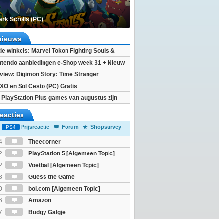
rk Scrolls (PC)
nieuws
 de winkels: Marvel Tokon Fighting Souls &
eincarnation
ntendo aanbiedingen e-Shop week 31 + Nieuw
h 2
view: Digimon Story: Time Stranger
XO en Sol Cesto (PC) Gratis
 PlayStation Plus games van augustus zijn
reacties
Prijsreactie
Forum
Shopsurvey
PS4
4
Theecorner
2
PlayStation 5 [Algemeen Topic]
2
Voetbal [Algemeen Topic]
8
Guess the Game
0
bol.com [Algemeen Topic]
6
Amazon
7
Budgy Galgje