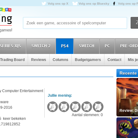
Volg ons op X
Volg ons op Bluesky
Volg ons op 
SERIES X|S
SWITCH 2
PS4
SWITCH
PC
PRE-ORD
Trading Board
Reviews
Columns
Budgetgamers
Contact
Mis j
Recente 
y Computer Entertainment
Jullie mening:
dware
09-2016
Review: D
4
Aantal stemmen: 0
5 keer bekeken
1719812852