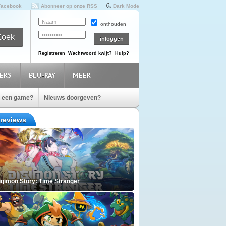
Facebook
Abonneer op onze RSS
Dark Mode
onthouden
Registreren
Wachtwoord kwijt?
Hulp?
ERS
BLU-RAY
MEER
e een game?
Nieuws doorgeven?
reviews
igimon Story: Time Stranger