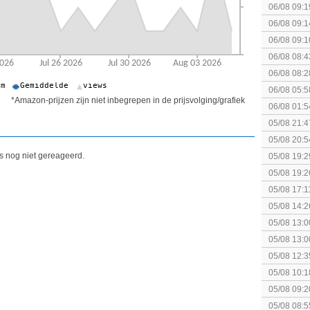
06/08 09:1
06/08 09:1
06/08 09:1
spel! (3 p
06/08 08:4
elkaar.
06/08 08:2
06/08 05:5
*Amazon-prijzen zijn niet inbegrepen in de prijsvolging/grafiek
06/08 01:5
05/08 21:4
05/08 20:5
is nog niet gereageerd.
05/08 19:2
05/08 19:2
05/08 17:1
05/08 14:2
Rumble
05/08 13:0
Splatoon 3
05/08 13:0
Monster H
05/08 12:3
gezien?
05/08 10:1
augustus z
05/08 09:2
05/08 08:5