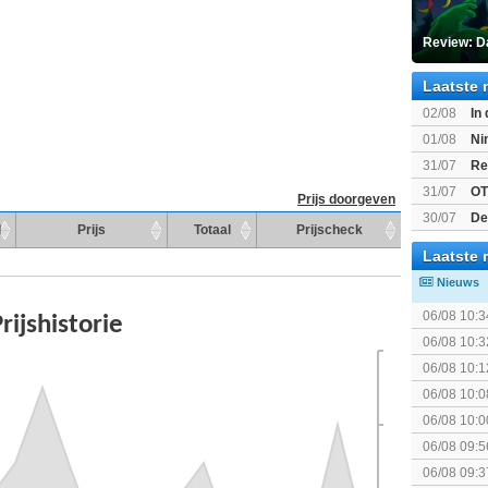
Review: Da
Laatste 
02/08
In
Beast of R
01/08
Ni
voor Switc
31/07
Re
31/07
OT
Prijs doorgeven
30/07
De
d
Prijs
Totaal
Prijscheck
bekend
Laatste 
Nieuws
06/08 10:3
06/08 10:3
06/08 10:1
06/08 10:0
06/08 10:0
06/08 09:5
06/08 09:3