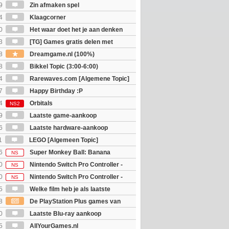
9
Zin afmaken spel
4
Klaagcorner
0
Het waar doet het je aan denken
osts wachten!)
3
[TG] Games gratis delen met
8
Dreamgame.nl (100%)
8
Bikkel Topic (3:00-6:00)
4
Rarewaves.com [Algemene Topic]
7
Happy Birthday :P
4
Orbitals
NS2
9
Laatste game-aankoop
6
Laatste hardware-aankoop
1
LEGO [Algemeen Topic]
6
Super Monkey Ball: Banana
NS
0
Nintendo Switch Pro Controller -
NS
 Edition
0
Nintendo Switch Pro Controller -
NS
unter Rise Sunbreak Edition
5
Welke film heb je als laatste
8
De PlayStation Plus games van
ijn bekend
0
Laatste Blu-ray aankoop
5
AllYourGames.nl