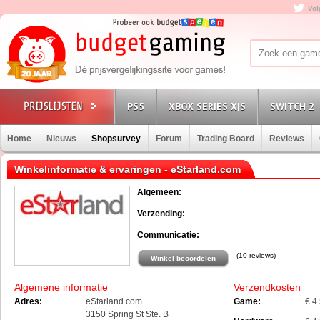
Vol
PS5
XBOX SERIES X|S
SWITCH 2
Home
Nieuws
Shopsurvey
Forum
Trading Board
Reviews
Winkelinformatie & ervaringen - eStarland.com
Algemeen:
Verzending:
Communicatie:
(10 reviews)
Winkel beoordelen
Algemene informatie
Verzendkosten
Adres:
eStarland.com
Game:
€ 4
3150 Spring St Ste. B