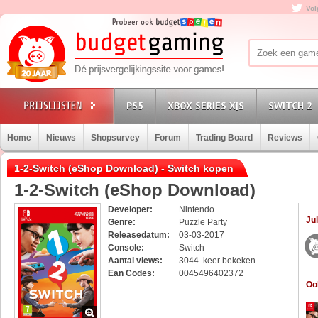
Vol
PS5
XBOX SERIES X|S
SWITCH 2
Home
Nieuws
Shopsurvey
Forum
Trading Board
Reviews
1-2-Switch (eShop Download) - Switch kopen
1-2-Switch (eShop Download)
Developer:
Nintendo
Jul
Genre:
Puzzle Party
Releasedatum:
03-03-2017
Console:
Switch
Aantal views:
3044 keer bekeken
Ean Codes:
0045496402372
Oo