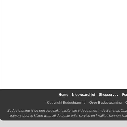
Home
Nieuwsarchief
Shopsurvey
Fo
Copyright Budgetgaming
Over Budgetgaming
Budgetgaming is de prijsvergelijkingssite van videogames in de Benelux. Onz
gamers door te kijken waar zij de beste prijs, service en kwaliteit kunnen