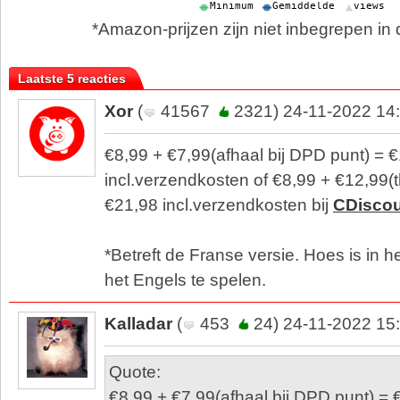
*Amazon-prijzen zijn niet inbegrepen in d
Laatste 5 reacties
Xor
(
41567
2321) 24-11-2022 14
€8,99 + €7,99(afhaal bij DPD punt) = 
incl.verzendkosten of €8,99 + €12,99(
€21,98 incl.verzendkosten bij
CDisco
*Betreft de Franse versie. Hoes is in h
het Engels te spelen.
Kalladar
(
453
24) 24-11-2022 15
Quote:
€8,99 + €7,99(afhaal bij DPD punt) = 