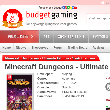
Vol
PS5
XBOX SERIES X|S
SWITCH 2
Home
Nieuws
Shopsurvey
Forum
Trading Board
Reviews
Minecraft Dungeons - Ultimate Edition - Switch kopen
Minecraft Dungeons - Ultimate
Developer:
Mojang
Jul
Genre:
Adventure
Releasedatum:
05-11-2021
Console:
Switch
Aantal views:
6133 keer bekeken
Ean Codes:
0045496429119
Oo