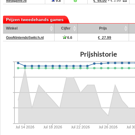
Nedgame.nl
9.8
€ 44.00
+ € 3.99
Prijzen tweedehands games
Winkel
Cijfer
Prijs
GooNintendoSwitch.nl
6.6
€ 27.99