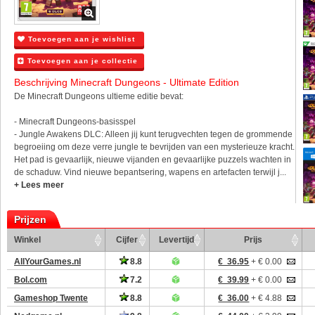
Toevoegen aan je wishlist
Toevoegen aan je collectie
Beschrijving Minecraft Dungeons - Ultimate Edition
De Minecraft Dungeons ultieme editie bevat:
- Minecraft Dungeons-basisspel
- Jungle Awakens DLC: Alleen jij kunt terugvechten tegen de grommende
begroeiing om deze verre jungle te bevrijden van een mysterieuze kracht.
Het pad is gevaarlijk, nieuwe vijanden en gevaarlijke puzzels wachten in
de schaduw. Vind nieuwe bepantsering, wapens en artefacten terwijl j...
+ Lees meer
Prijzen
Winkel
Cijfer
Levertijd
Prijs
AllYourGames.nl
8.8
€ 36.95
+ € 0.00
Bol.com
7.2
€ 39.99
+ € 0.00
Gameshop Twente
8.8
€ 36.00
+ € 4.88