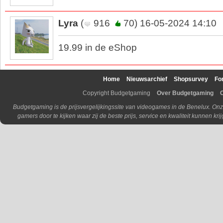
Lyra
(
916
70) 16-05-2024 14:10
19.99 in de eShop
Home
Nieuwsarchief
Shopsurvey
Fo
Copyright Budgetgaming
Over Budgetgaming
Budgetgaming is de prijsvergelijkingssite van videogames in de Benelux. Onz
gamers door te kijken waar zij de beste prijs, service en kwaliteit kunnen